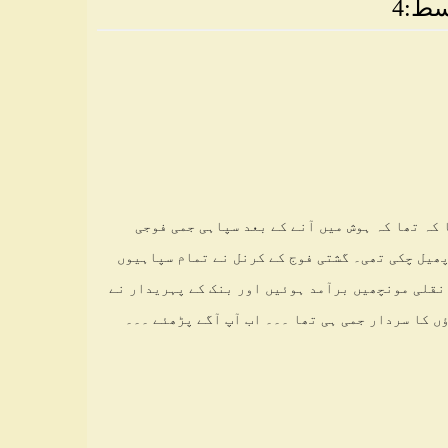
سط:4
 کہ تھا کہ ہوش میں آنے کے بعد سپاہی جمی فوجی
پھیل چکی تھی۔ گشتی فوج کے کرنل نے تمام سپاہیوں
 نقلی مونچھیں برآمد ہوئیں اور بنک کے پہریدار نے
ں کا سردار جمی ہی تھا ۔۔۔ اب آپ آگے پڑھئے ۔۔۔