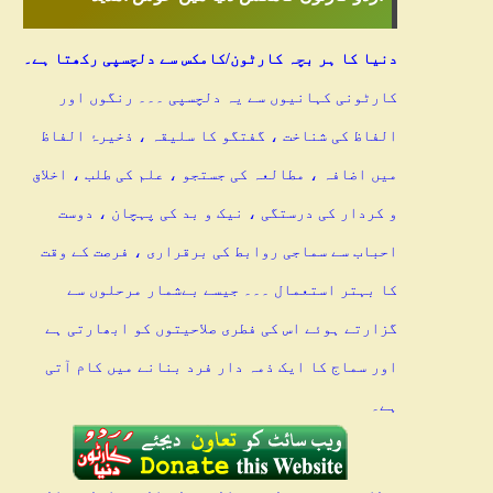
دنیا کا ہر بچہ کارٹون/کامکس سے دلچسپی رکھتا ہے۔
کارٹونی کہانیوں سے یہ دلچسپی ۔۔۔ رنگوں اور
الفاظ کی شناخت ، گفتگو کا سلیقہ ، ذخیرۂ الفاظ
میں اضافہ ، مطالعہ کی جستجو ، علم کی طلب ، اخلاق
و کردار کی درستگی ، نیک و بد کی پہچان ، دوست
احباب سے سماجی روابط کی برقراری ، فرصت کے وقت
کا بہتر استعمال ۔۔۔ جیسے بےشمار مرحلوں سے
گزارتے ہوئے اس کی فطری صلاحیتوں کو ابھارتی ہے
اور سماج کا ایک ذمہ دار فرد بنانے میں کام آتی
ہے۔