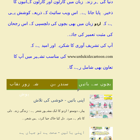
دنیا کی ہر زندہ زبان میں کارٹون اور کارٹون کہانیوں کا
ذخیرہ پایا جاتا ہے۔ اس ویب سائیٹ کے ذریعے کوشش یہی
ہے کہ
زبان میں بھی بچوں کی دلچسپی کے اس رجحان
اردو
کی مثبت تعمیر کی جائے۔
آپ کی تشریف آوری کا شکریہ اور امید ہے کہ
کی مناسب تشہیر میں آپ کا
www.urdukidzcartoon.com
تعاون بھی شامل رہے گا۔
بچوں سے باتیں
سندر بن
شہ زور نقاب
پوش
اپنی باتیں - خوشی کی تلاش
پیارے دوستو ! اردو کا ایک مشہور شعر ہے : زندگی زندہ دلی
کا نام ہے مردہ دل کیا خاک جیا کرتے ہیں شعر…
اپنی باتیں - صحت ہے تو جہاں ہے