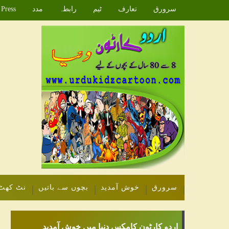
سرورق
تعارف
ٹیم
رابطہ
مدد
Press
سرورق
خوش آمدید
بچوں سے باتیں
نٹ کھٹ
اردو کارٹون کامکس دنیا میں خوش آمدید