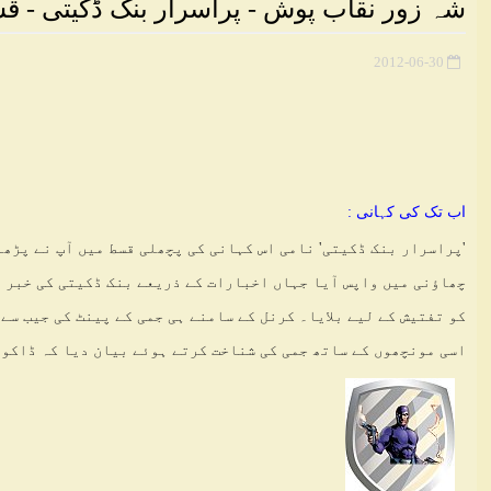
شہ زور نقاب پوش - پراسرار بنک ڈکیتی - ق
2012-06-30
اب تک کی کہانی :
'پراسرار بنک ڈکیتی' نامی اس کہانی کی پچھلی قسط میں آپ نے پڑھا
چھاؤنی میں واپس آیا جہاں اخبارات کے ذریعے بنک ڈکیتی کی خبر 
کو تفتیش کے لیے بلایا۔ کرنل کے سامنے ہی جمی کے پینٹ کی جیب سے
اسی مونچھوں کے ساتھ جمی کی شناخت کرتے ہوئے بیان دیا کہ ڈاکوؤ