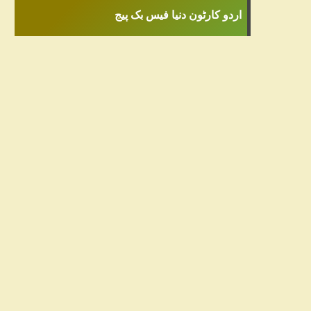
اردو کارٹون دنیا فیس بک پیج