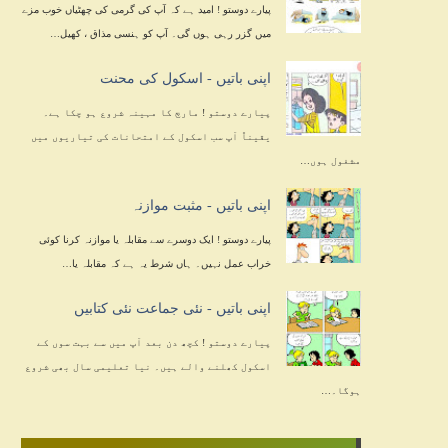
پیارے دوستو ! امید ہے کہ آپ کی گرمی کی چھٹیاں خوب مزے
میں گزر رہی ہوں گی۔ آپ کو ہنسی مذاق ، کھیل…
اپنی باتیں - اسکول کی محنت
پیارے دوستو ! مارچ کا مہینہ شروع ہو چکا ہے۔
یقیناً آپ سب اسکول کے امتحانات کی تیاریوں میں
مشغول ہوں…
اپنی باتیں - مثبت موازنہ
پیارے دوستو ! ایک دوسرے سے مقابلہ یا موازنہ کرنا کوئی
خراب عمل نہیں۔ ہاں شرط یہ ہے کہ مقابلہ یا…
اپنی باتیں - نئی جماعت نئی کتابیں
پیارے دوستو ! کچھ دن بعد آپ میں سے بہت سوں کے
اسکول کھلنے والے ہیں۔ نیا تعلیمی سال بھی شروع
ہوگا۔…