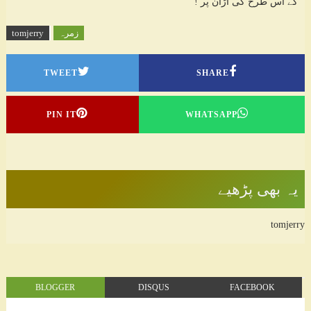
گے اس طرح کی اڑان پر !
زمرہ
tomjerry
TWEET
SHARE
PIN IT
WHATSAPP
یہ بھی پڑھیے
tomjerry
BLOGGER
DISQUS
FACEBOOK