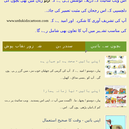
اس ویب سائیٹ کے ذریعے کوشش یہی ہے کہ
زبان میں بھی بچوں کی
اردو
دلچسپی کے اس رجحان کی مثبت تعمیر کی جائے۔
آپ کی تشریف آوری کا شکریہ اور امید ہے کہ
www.urdukidzcartoon.com
کی مناسب تشہیر میں آپ کا تعاون بھی شامل رہے گا۔
بچوں سے باتیں
سندر بن
شہ زور نقاب پوش
اپنی باتیں - صحت ہے تو جہاں ہے
پیارے دوستو ! امید ہے کہ آپ کی گرمی کی چھٹیاں خوب مزے میں گزر رہی ہوں
گی۔ آپ کو ہنسی مذاق ، کھیل…
اپنی باتیں - نیا زمانہ ہمارا
پیارے دوستو ! پچھلے ماہ اگست میں آپ نے اپنی اس پسندیدہ ویب سائیٹ پر بہت
کم کہانیاں پڑھی ہوں گی۔ اس…
اپنی باتیں - وقت کا صحیح استعمال