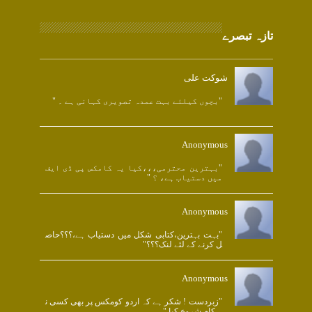
تازہ تبصرے
شوکت علی
"بچوں کیلئے بہت عمدہ تصویری کہانی ہے ۔ "
Anonymous
"بہترین محترمی،،،کیا یہ کامکس پی ڈی ایف
میں دستیاب ہے، ؟ "
Anonymous
"بہت بہترین،کتابی شکل میں دستیاب ہے،؟؟؟حاص
ل کرنے کے لئے لنک؟؟؟"
Anonymous
"زبردست ! شکر ہے کہ اردو کومکس پر بھی کسی ن
ے کام شروع کیا "