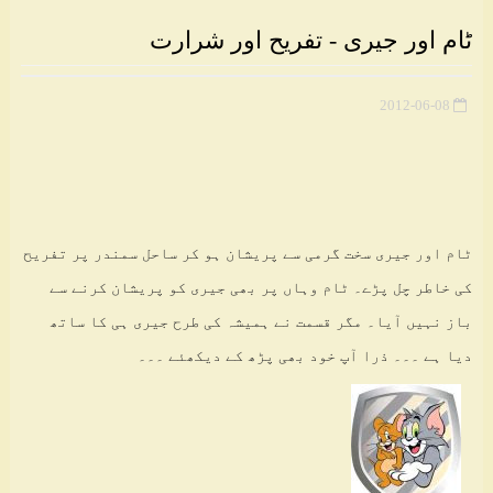
ٹام اور جیری - تفریح اور شرارت
2012-06-08
ٹام اور جیری سخت گرمی سے پریشان ہو کر ساحل سمندر پر تفریح
کی خاطر چل پڑے۔ ٹام وہاں پر بھی جیری کو پریشان کرنے سے
باز نہیں آیا۔ مگر قسمت نے ہمیشہ کی طرح جیری ہی کا ساتھ
دیا ہے ۔۔۔ ذرا آپ خود بھی پڑھ کے دیکھئے ۔۔۔