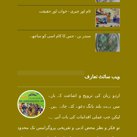
ٹام اور جیری - خواب اور حقیقت
سندر بن - جس کا کام اسی کو ساجھے
ویب سائٹ تعارف
اردو زبان کی ترویج و اشاعت کے بارے
میں بہت بلند بانگ دعوے کئے جاتے ہیں۔
لیکن جب عملی اقدامات کی بات آتی ہے
تو فکر و نظر محض ادبی و تفریحی پروگرامس تک محدود