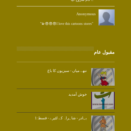
Anonymous
"I love this cartoons stores😎😎😎💫"
مقبول عام
ننھے میاں - سبزیوں کا باغ
خوش آمدید
بہادر - شاہراہ کے لٹیرے - قسط:1