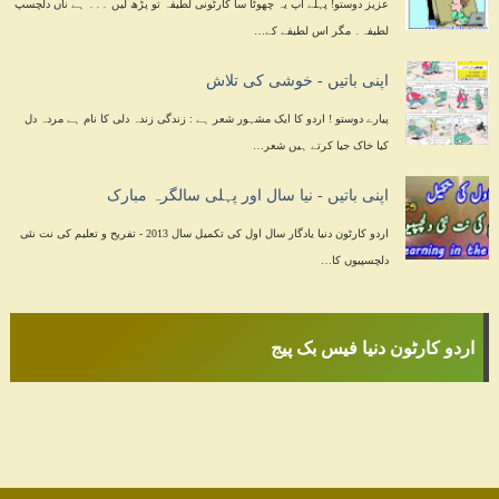
عزیز دوستو! پہلے آپ یہ چھوٹا سا کارٹونی لطیفہ تو پڑھ لیں ۔۔۔ ہے ناں دلچسپ
لطیفہ۔ مگر اس لطیفے کے…
اپنی باتیں - خوشی کی تلاش
پیارے دوستو ! اردو کا ایک مشہور شعر ہے : زندگی زندہ دلی کا نام ہے مردہ دل
کیا خاک جیا کرتے ہیں شعر…
اپنی باتیں - نیا سال اور پہلی سالگرہ مبارک
اردو کارٹون دنیا یادگار سال اول کی تکمیل سال 2013 - تفریح و تعلیم کی نت نئی
دلچسپیوں کا…
اردو کارٹون دنیا فیس بک پیج