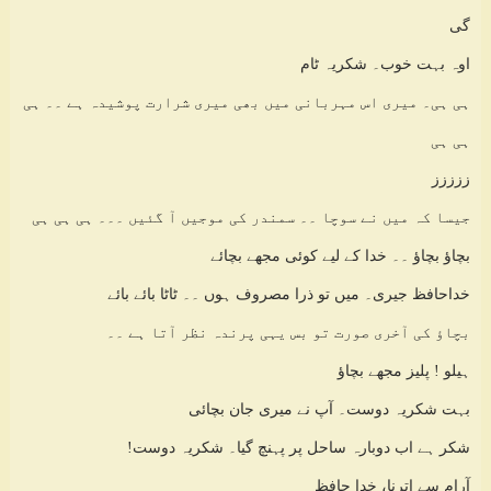
گی
اوہ بہت خوب۔ شکریہ ٹام
ہی ہی۔ میری اس مہربانی میں بھی میری شرارت پوشیدہ ہے ۔۔ ہی
ہی ہی
ززززز
جیسا کہ میں نے سوچا ۔۔ سمندر کی موجیں آ گئیں ۔۔۔ ہی ہی ہی
بچاؤ بچاؤ ۔۔ خدا کے لیے کوئی مجھے بچائے
خداحافظ جیری۔ میں تو ذرا مصروف ہوں ۔۔ ٹاٹا بائے بائے
بچاؤ کی آخری صورت تو بس یہی پرندہ نظر آتا ہے ۔۔
ہیلو ! پلیز مجھے بچاؤ
بہت شکریہ دوست۔ آپ نے میری جان بچائی
شکر ہے اب دوبارہ ساحل پر پہنچ گیا۔ شکریہ دوست!
آرام سے اترنا، خدا حافظ