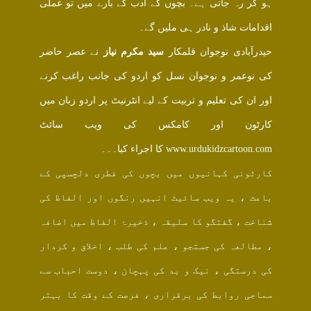
ہو کر رہ جاتی ہے۔ بچوں کے ادب کے بارے میں تو عملی
اقدامات شاذ و نادر ہی ملیں گے۔
حیدرآبادی نوجوان قلمکار
سید مکرم نیاز
نے عصر حاضر
کی نوعمر و نوجوان نسل کو اردو کی جانب راغب کرنے
اور ان کی تعلیم و تربیت کے لیے انٹرنیٹ پر اردو زبان میں
کارٹون اور کامکس کی ویب سائٹ
www.urdukidzcartoon.com کا اجراء کیا۔۔۔
کارٹونی کہانیوں میں بچوں کی فطری دلچسپی کے
باعث ، یہ ویب سائیٹ انہیں رنگوں اور الفاظ کی
شناخت ، گفتگو کا سلیقہ ، ذخیرۂ الفاظ میں اضافہ
، مطالعہ کی جستجو ، علم کی طلب ، اخلاق و کردار
کی درستگی ، نیک و بد کی پہچان ، دوست احباب سے
سماجی روابط کی برقراری ، فرصت کے وقت کا بہتر