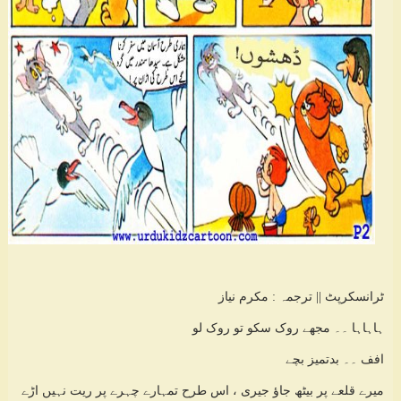
ٹرانسکرپٹ || ترجمہ : مکرم نیاز
ہاہاہا ۔۔ مجھے روک سکو تو روک لو
افف ۔۔ بدتمیز بچے
میرے قلعے پر بیٹھ جاؤ جیری ، اس طرح تمہارے چہرے پر ریت نہیں اڑے