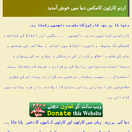
اردو کارٹون کامکس دنیا میں خوش آمدید
دنیا کا ہر بچہ کارٹون/کامکس سے دلچسپی رکھتا ہے۔
کارٹونی کہانیوں سے یہ دلچسپی ۔۔۔ رنگوں اور الفاظ کی شناخت ،
گفتگو کا سلیقہ ، ذخیرۂ الفاظ میں اضافہ ، مطالعہ کی جستجو ،
علم کی طلب ، اخلاق و کردار کی درستگی ، نیک و بد کی پہچان ،
دوست احباب سے سماجی روابط کی برقراری ، فرصت کے وقت کا بہتر
استعمال ۔۔۔ جیسے بےشمار مرحلوں سے گزارتے ہوئے اس کی فطری
صلاحیتوں کو ابھارتی ہے اور سماج کا ایک ذمہ دار فرد بنانے میں
کام آتی ہے۔
دنیا کی ہر زندہ زبان میں کارٹون اور کارٹون کہانیوں کا ذخیرہ پایا جاتا ہے۔