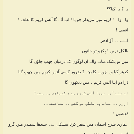
یہ ؟ یہ کیا؟؟
واہ واہ ! کریم میں مزیدار چوہا ! اب آئے گا آئس کریم کا لطف !
اففف !
اےےے ۔۔ آؤ ادھر
بالکل نہیں ! پکڑو تو جانوں
میں تو پکنک منانے والے ان لوگوں کے درمیان چھپ جاؤں گا
کدھر گیا وہ چوہے کا بچہ ؟ ضرور کسی آئس کریم میں چھپ گیا
ذرا دو اپنا آئس کریم ، میں دیکھوں گا
اے بلے ! وہ میرا آئس کریم ہے ، تمہاری یہ ہمت ؟
اررر ۔۔ جناب وہ غلطی ہو گئی ۔۔ معاففف ۔۔
ڈھشوں !
ہماری طرح آسمان میں سفر کرنا مشکل ہے۔ سیدھا سمندر میں گرو