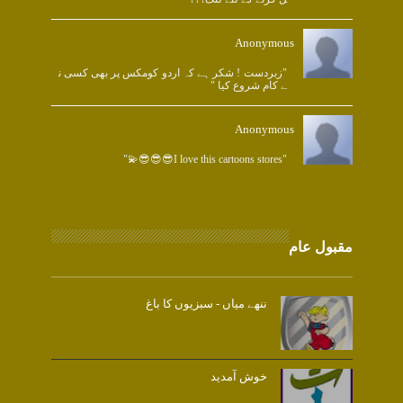
Anonymous
"زبردست ! شکر ہے کہ اردو کومکس پر بھی کسی ن
ے کام شروع کیا "
Anonymous
"I love this cartoons stores😎😎😎💫"
مقبول عام
ننھے میاں - سبزیوں کا باغ
خوش آمدید