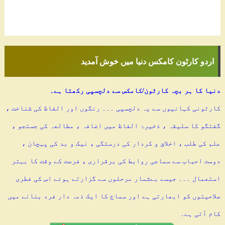
اردو کارٹون کامکس دنیا میں خوش آمدید
دنیا کا ہر بچہ کارٹون/کامکس سے دلچسپی رکھتا ہے۔
کارٹونی کہانیوں سے یہ دلچسپی ۔۔۔ رنگوں اور الفاظ کی شناخت ،
گفتگو کا سلیقہ ، ذخیرۂ الفاظ میں اضافہ ، مطالعہ کی جستجو ،
علم کی طلب ، اخلاق و کردار کی درستگی ، نیک و بد کی پہچان ،
دوست احباب سے سماجی روابط کی برقراری ، فرصت کے وقت کا بہتر
استعمال ۔۔۔ جیسے بےشمار مرحلوں سے گزارتے ہوئے اس کی فطری
صلاحیتوں کو ابھارتی ہے اور سماج کا ایک ذمہ دار فرد بنانے میں
کام آتی ہے۔