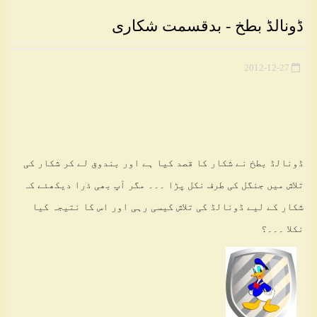
ڈونالڈ بطخ - بدقسمت شکاری
2012-12-27
ڈونالڈ بطخ نے شکار کا قصد کیا ہے اور بندوق لے کر شکار کی
تلاش میں جنگل کی طرف نکل پڑا ۔۔۔ مگر آپ بھی ذرا دیکھئے کہ
شکار کے لیے ڈونالڈ کی تلاش کیسی رہی اور اس کا نتیجہ کیا
نکلا ۔۔۔؟