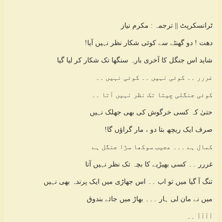
ٹرانسکرپٹ || ترجمہ : مکرم نیاز
دھت ! دو گھنٹے سے کوئی شکار نظر نہیں آیا!
شاید اس جنگل کا آخری بارہ سنگھا تک شکار کر لیا گیا
غررر ۔۔ کوئی نہیں ۔۔ کوئی نہیں ۔۔
کوئی جنگلی چیتا تک نظر نہیں آتا ۔۔
حتیٰ کہ کسی خرگوش کی بھی جھلک نہیں
صرف ایک ریچھ بتا دو ، مار گراؤں گا!
کمال ہے ۔۔۔ عجیب سوکھا سڑا جنگل ہے
غررر ۔۔ کسی بھیڑیے کا بچہ تک نظر نہیں آتا
تنگ آ گیا میں تو اب ۔۔ اس جھاڑی میں ایک پرندہ بھی نہیں
میں نے مان لی ہار ۔۔۔ بھاڑ میں جائے بندوق
آآآآ ۔۔