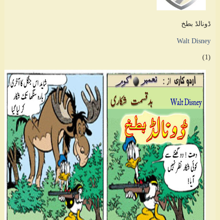
ڈونالڈ بطخ
Walt Disney
(1)