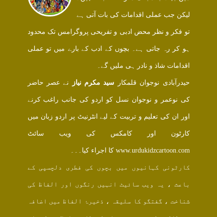
لیکن جب عملی اقدامات کی بات آتی ہے
تو فکر و نظر محض ادبی و تفریحی پروگرامس تک محدود
ہو کر رہ جاتی ہے۔ بچوں کے ادب کے بارے میں تو عملی
اقدامات شاذ و نادر ہی ملیں گے۔
حیدرآبادی نوجوان قلمکار
سید مکرم نیاز
نے عصر حاضر
کی نوعمر و نوجوان نسل کو اردو کی جانب راغب کرنے
اور ان کی تعلیم و تربیت کے لیے انٹرنیٹ پر اردو زبان میں
کارٹون اور کامکس کی ویب سائٹ
www.urdukidzcartoon.com کا اجراء کیا۔۔۔
کارٹونی کہانیوں میں بچوں کی فطری دلچسپی کے
باعث ، یہ ویب سائیٹ انہیں رنگوں اور الفاظ کی
شناخت ، گفتگو کا سلیقہ ، ذخیرۂ الفاظ میں اضافہ