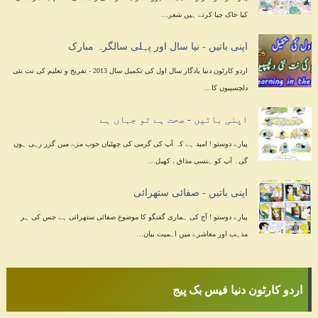
کیا خاک جیا کرتے ہیں شعر…
اپنی باتیں - نیا سال اور پہلی سالگرہ مبارک
اردو کارٹون دنیا یادگار سال اول کی تکمیل سال 2013 - تفریح و تعلیم کی نت نئی
دلچسپیوں کا…
اپنی باتیں - صحت ہے تو جہاں ہے
پیارے دوستو ! امید ہے کہ آپ کی گرمی کی چھٹیاں خوب مزے میں گزر رہی ہوں
گی۔ آپ کو ہنسی مذاق ، کھیل…
اپنی باتیں - صفائی ستھرائی
پیارے دوستو ! آج کی ہماری گفتگو کا موضوع صفائی ستھرائی ہے جس کی ہر
مذہب اور معاشرے میں اہمیت بیان…
اردو کارٹون دنیا فیس بک پیج