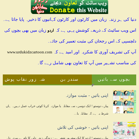
دنیا کی ہر زندہ زبان میں کارٹون اور کارٹون کہانیوں کا ذخیرہ پایا جاتا ہے۔
اس ویب سائیٹ کے ذریعے کوشش یہی ہے کہ
زبان میں بھی بچوں کی
اردو
دلچسپی کے اس رجحان کی مثبت تعمیر کی جائے۔
آپ کی تشریف آوری کا شکریہ اور امید ہے کہ
www.urdukidzcartoon.com
کی مناسب تشہیر میں آپ کا تعاون بھی شامل رہے گا۔
بچوں سے باتیں
سندر بن
شہ زور نقاب پوش
اپنی باتیں - مثبت موازنہ
پیارے دوستو ! ایک دوسرے سے مقابلہ یا موازنہ کرنا کوئی خراب عمل نہیں۔ ہاں
شرط یہ ہے کہ مقابلہ یا…
اپنی باتیں - خوشی کی تلاش
پیارے دوستو ! اردو کا ایک مشہور شعر ہے : زندگی زندہ دلی کا نام ہے مردہ دل