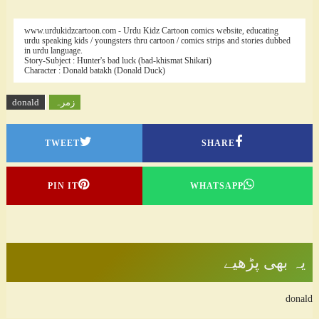
www.urdukidzcartoon.com - Urdu Kidz Cartoon comics website, educating
urdu speaking kids / youngsters thru cartoon / comics strips and stories dubbed
in urdu language.
Story-Subject : Hunter's bad luck (bad-khismat Shikari)
Character : Donald batakh (Donald Duck)
زمرہ
donald
TWEET
SHARE
PIN IT
WHATSAPP
یہ بھی پڑھیے
donald