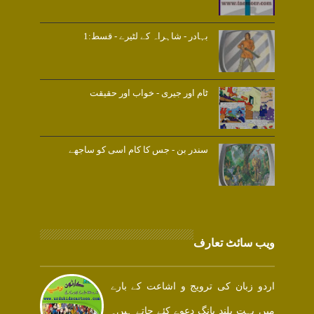
بہادر - شاہراہ کے لٹیرے - قسط:1
ٹام اور جیری - خواب اور حقیقت
سندر بن - جس کا کام اسی کو ساجھے
ویب سائٹ تعارف
اردو زبان کی ترویج و اشاعت کے بارے
میں بہت بلند بانگ دعوے کئے جاتے ہیں۔