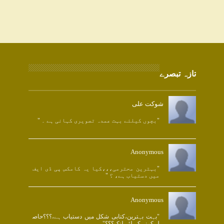
تازہ تبصرے
شوکت علی
"بچوں کیلئے بہت عمدہ تصویری کہانی ہے ۔ "
Anonymous
"بہترین محترمی،،،کیا یہ کامکس پی ڈی ایف
میں دستیاب ہے، ؟ "
Anonymous
"بہت بہترین،کتابی شکل میں دستیاب ہے،؟؟؟حاص
ل کرنے کے لئے لنک؟؟؟"