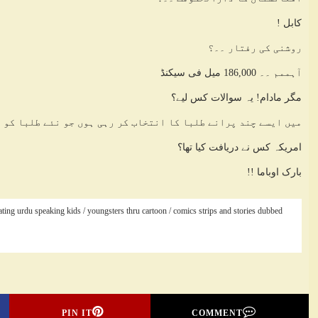
کابل !
روشنی کی رفتار ۔۔؟
آہممم ۔۔ 186,000 میل فی سیکنڈ
مگر مادام! یہ سوالات کس لیے؟
میں ایسے چند پرانے طلبا کا انتخاب کر رہی ہوں جو نئے طلبا کو ع
امریکہ کس نے دریافت کیا تھا؟
بارک اوباما !!
g urdu speaking kids / youngsters thru cartoon / comics strips and stories dubbed
PIN IT
COMMENT