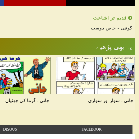
قدیم تر اشاعت
گوفی - خاص دوست
یہ بھی پڑھیے
جانی - سوار اور سواری
جانی - گرما کی چھٹیاں
DISQUS
FACEBOOK