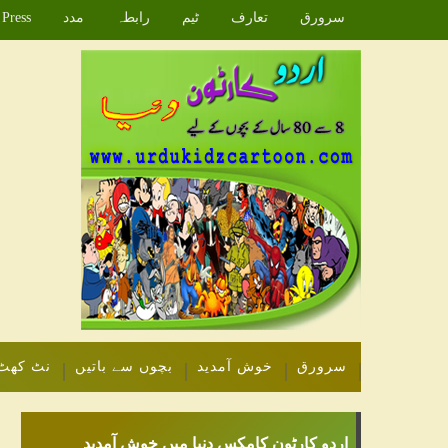
سرورق
تعارف
ٹیم
رابطہ
مدد
Press
سرورق
خوش آمدید
بچوں سے باتیں
نٹ کھٹ
اردو کارٹون کامکس دنیا میں خوش آمدید