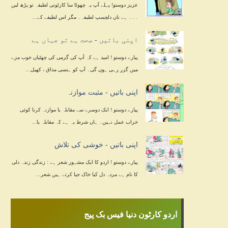
عزیز دوستو! پہلے آپ یہ چھوٹا سا کارٹونی لطیفہ تو پڑھ لیں
۔۔۔ ہے ناں دلچسپ لطیفہ۔ مگر اس لطیفے کے…
اپنی باتیں - صحت ہے تو جہاں ہے
پیارے دوستو ! امید ہے کہ آپ کی گرمی کی چھٹیاں خوب مزے
میں گزر رہی ہوں گی۔ آپ کو ہنسی مذاق ، کھیل…
اپنی باتیں - مثبت موازنہ
پیارے دوستو ! ایک دوسرے سے مقابلہ یا موازنہ کرنا کوئی
خراب عمل نہیں۔ ہاں شرط یہ ہے کہ مقابلہ یا…
اپنی باتیں - خوشی کی تلاش
پیارے دوستو ! اردو کا ایک مشہور شعر ہے : زندگی زندہ دلی
کا نام ہے مردہ دل کیا خاک جیا کرتے ہیں شعر…
اردو کارٹون دنیا فیس بک پیج