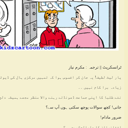
ٹرانسکرپٹ || ترجمہ : مکرم نیاز
یار لیٹ لطیف! یہ جان کر افسوس ہوا کہ تمہیں مرکزی ہال کی ڈیوٹ
زیادہ برا کام نہیں ۔۔
نئے طلبا کا اپنی جماعت ڈھونڈتے رہنے والا منظر مجھے ہمیشہ دلچ
جانی! کچھ سوالات پوچھ سکتی ہوں آپ سے؟
ضرور مادام!
افغانستان کا دارالحکومت ۔۔؟