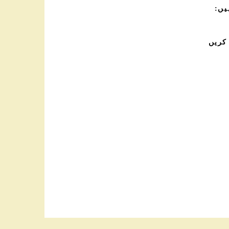
یں:
کریں