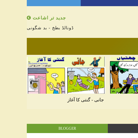
جدید تر اشاعت
ڈونالڈ بطخ - بد شگونی
جانی - گنتی کا آغاز
BLOGGER