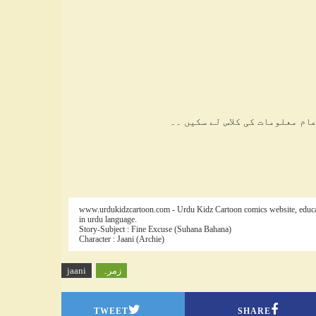
ام معلومات کی کلاس لے سکیں ۔۔
www.urdukidzcartoon.com - Urdu Kidz Cartoon comics website, educatin
in urdu language.
Story-Subject : Fine Excuse (Suhana Bahana)
Character : Jaani (Archie)
زمرہ
jaani
TWEET
SHARE