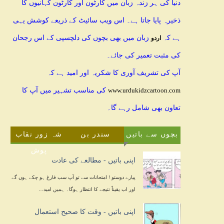
دنیا کی ہر زندہ زبان میں کارٹون اور کارٹون کہانیوں کا
ذخیرہ پایا جاتا ہے۔ اس ویب سائیٹ کے ذریعے کوشش یہی
ہے کہ
زبان میں بھی بچوں کی دلچسپی کے اس رجحان
اردو
کی مثبت تعمیر کی جائے۔
آپ کی تشریف آوری کا شکریہ اور امید ہے کہ
کی مناسب تشہیر میں آپ کا
www.urdukidzcartoon.com
تعاون بھی شامل رہے گا۔
بچوں سے باتیں
سندر بن
شہ زور نقاب
پوش
اپنی باتیں - مطالعے کی عادت
پیارے دوستو ! امتحانات سے تو آپ سب فارغ ہو چکے ہوں گے
اور اب یقیناً نتیجے کا انتظار ہوگا۔ ہمیں امید…
اپنی باتیں - وقت کا صحیح استعمال