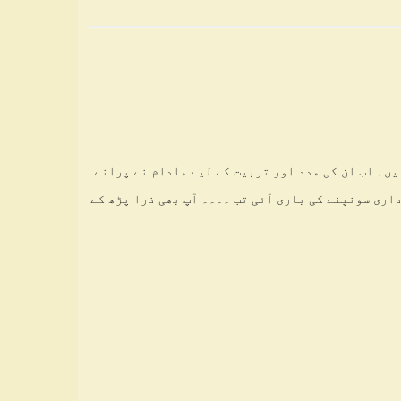
یں۔ اب ان کی مدد اور تربیت کے لیے مادام نے پرانے
داری سونپنے کی باری آئی تب ۔۔۔۔ آپ بھی ذرا پڑھ کے