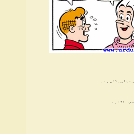
ی سونپی گئی ہے ۔۔
سپ لگتا ہے