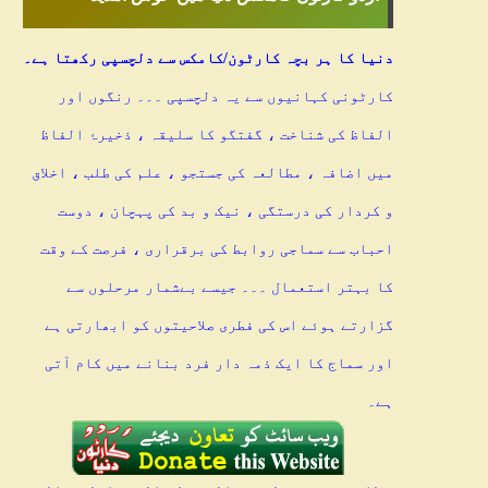
دنیا کا ہر بچہ کارٹون/کامکس سے دلچسپی رکھتا ہے۔
کارٹونی کہانیوں سے یہ دلچسپی ۔۔۔ رنگوں اور
الفاظ کی شناخت ، گفتگو کا سلیقہ ، ذخیرۂ الفاظ
میں اضافہ ، مطالعہ کی جستجو ، علم کی طلب ، اخلاق
و کردار کی درستگی ، نیک و بد کی پہچان ، دوست
احباب سے سماجی روابط کی برقراری ، فرصت کے وقت
کا بہتر استعمال ۔۔۔ جیسے بےشمار مرحلوں سے
گزارتے ہوئے اس کی فطری صلاحیتوں کو ابھارتی ہے
اور سماج کا ایک ذمہ دار فرد بنانے میں کام آتی
ہے۔