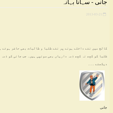
جانی - سہانا بہانہ
2013-03-21
کالج میں نئے داخلے ہونے پر نئے طلبا و طالبات بھی حاضر ہوئے ہ
طلبا کو کچھ نہ کچھ ذمہ داریاں بھی سونپی ہیں۔ جب جانی کو ذمہ 
دیکھئے ۔۔۔
جانی