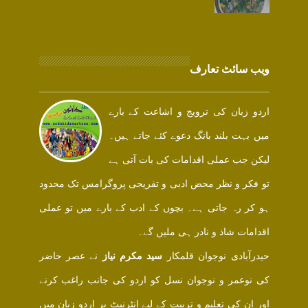
ویب سائٹ تعارف
اردو زبان کی ترویج و اشاعت کے بارے
میں بہت بلند بانگ دعوے کئے جاتے ہیں۔
لیکن جب عملی اقدامات کی بات آتی ہے
تو فکر و نظر محض ادبی و تفریحی پروگرامس تک محدود
ہو کر رہ جاتی ہے۔ بچوں کے ادب کے بارے میں تو عملی
اقدامات شاذ و نادر ہی ملیں گے۔
حیدرآبادی نوجوان قلمکار
سید مکرم نیاز
نے عصر حاضر
کی نوعمر و نوجوان نسل کو اردو کی جانب راغب کرنے
اور ان کی تعلیم و تربیت کے لیے انٹرنیٹ پر اردو زبان میں