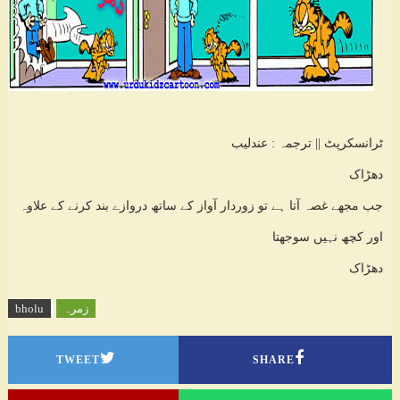
ٹرانسکرپٹ || ترجمہ : عندلیب
دھڑاک
جب مجھے غصہ آتا ہے تو زوردار آواز کے ساتھ دروازے بند کرنے کے علاوہ
اور کچھ نہیں سوجھتا
دھڑاک
زمرہ
bholu
TWEET
SHARE