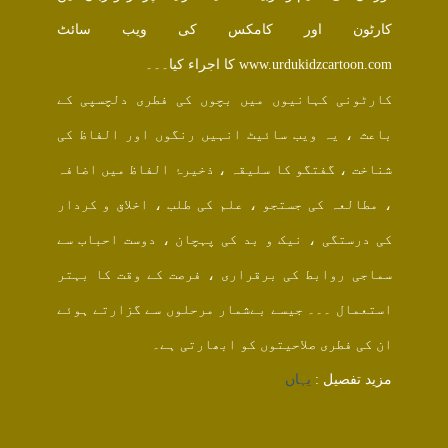
کارٹون اور کامکس کی ویب سائٹ
www.urdukidzcartoon.com کا اجراء کیا۔۔۔
کارٹونی کہانیوں میں بچوں کی فطری دلچسپی کے
باعث ، یہ ویب سائیٹ انہیں رنگوں اور الفاظ کی
شناخت ، گفتگو کا سلیقہ ، ذخیرۂ الفاظ میں اضافہ
، مطالعہ کی جستجو ، علم کی طلب ، اخلاق و کردار
کی درستگی ، نیک و بد کی پہچان ، دوست احباب سے
سماجی روابط کی برقراری ، فرصت کے وقت کا بہتر
استعمال ۔۔۔ جیسے بےشمار مرحلوں سے گزارتے ہوئے
ان کی فطری صلاحیتوں کو ابھارتی ہے۔
مزید تفصیل :
یہاں