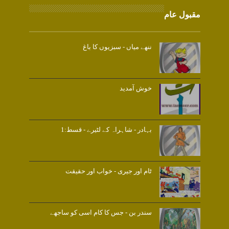
مقبول عام
ننھے میاں - سبزیوں کا باغ
خوش آمدید
بہادر - شاہراہ کے لٹیرے - قسط:1
ٹام اور جیری - خواب اور حقیقت
سندر بن - جس کا کام اسی کو ساجھے