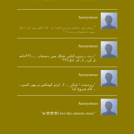
Anonymous
"بہترین محترمی،،،کیا یہ کامکس پی ڈی ایف
میں دستیاب ہے، ؟ "
Anonymous
"بہت بہترین،کتابی شکل میں دستیاب ہے،؟؟؟حاص
ل کرنے کے لئے لنک؟؟؟"
Anonymous
"زبردست ! شکر ہے کہ اردو کومکس پر بھی کسی ن
ے کام شروع کیا "
Anonymous
"I love this cartoons stores😎😎😎💫"