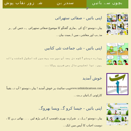
بچوں سے باتیں
سندر بن
شہ زور نقاب پوش
اپنی باتیں - صفائی ستھرائی
پیارے دوستو ! آج کی ہماری گفتگو کا موضوع صفائی ستھرائی ہے جس کی ہر
مذہب اور معاشرے میں اہمیت بیان…
اپنی باتیں - نئی جماعت نئی کتابیں
پیارے دوستو ! کچھ دن بعد آپ میں سے بہت سوں کے اسکول کھلنے والے
ہیں۔ نیا تعلیمی سال بھی شروع ہوگا۔…
خوش آمدید
www.urdukidzcartoon.comویب سائیٹ پر خوش آمدید ! پیارے دوستو ! آپ نے یقیناً
کارٹونی کہانیاں بہت…
اپنی باتیں - جیسا کرو گے ویسا بھروگے
پیارے دوستو ! پہلے یہ شرارت بھری دلچسپ کہانی پڑھ لیں ۔۔۔ بھائی بہن کا ،
دوست احباب کا آپس میں ایک…