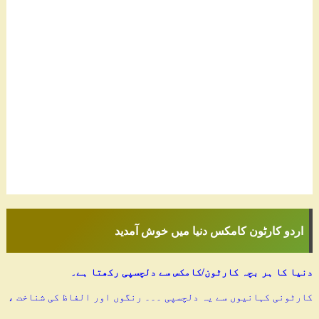
اردو کارٹون کامکس دنیا میں خوش آمدید
دنیا کا ہر بچہ کارٹون/کامکس سے دلچسپی رکھتا ہے۔
کارٹونی کہانیوں سے یہ دلچسپی ۔۔۔ رنگوں اور الفاظ کی شناخت ،