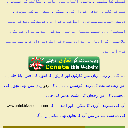
گفتگو کا سلیقہ ، ذخیرۂ الفاظ میں اضافہ ، مطالعہ کی جستجو ،
علم کی طلب ، اخلاق و کردار کی درستگی ، نیک و بد کی پہچان ،
دوست احباب سے سماجی روابط کی برقراری ، فرصت کے وقت کا بہتر
استعمال ۔۔۔ جیسے بےشمار مرحلوں سے گزارتے ہوئے اس کی فطری
صلاحیتوں کو ابھارتی ہے اور سماج کا ایک ذمہ دار فرد بنانے میں
کام آتی ہے۔
دنیا کی ہر زندہ زبان میں کارٹون اور کارٹون کہانیوں کا ذخیرہ پایا جاتا ہے۔
اس ویب سائیٹ کے ذریعے کوشش یہی ہے کہ
زبان میں بھی بچوں کی
اردو
دلچسپی کے اس رجحان کی مثبت تعمیر کی جائے۔
آپ کی تشریف آوری کا شکریہ اور امید ہے کہ
www.urdukidzcartoon.com
کی مناسب تشہیر میں آپ کا تعاون بھی شامل رہے گا۔