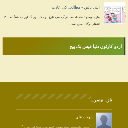
اپنی باتیں - مطالعے کی عادت
پیارے دوستو ! امتحانات سے تو آپ سب فارغ ہو چکے ہوں گے اور اب یقیناً نتیجے کا
انتظار ہوگا۔ ہمیں امید…
اردو کارٹون دنیا فیس بک پیج
تازہ تبصرے
شوکت علی
"بچوں کیلئے بہت عمدہ تصویری کہانی ہے ۔ "