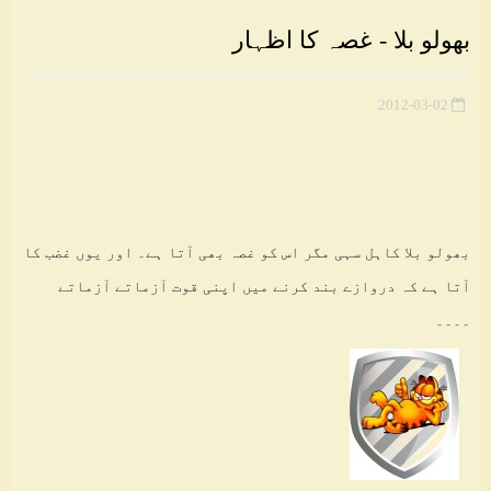
بھولو بلا - غصہ کا اظہار
2012-03-02
بھولو بلا کاہل سہی مگر اس کو غصہ بھی آتا ہے۔ اور یوں غضب کا
آتا ہے کہ دروازے بند کرنے میں اپنی قوت آزماتے آزماتے
۔۔۔۔