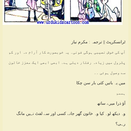
ٹرانسکرپٹ || ترجمہ : مکرم نیاز
آپ کی خوش نصیبی ہوگی فونی۔ یہ خوبصورت کار آرام دہ اور کم
پٹرول میں زیادہ رفتار دیتی ہے۔ ابھی ابھی ایک معزز خاتون
سے وصول ہوئی ۔۔
میں یہ باتیں کئی بار سن چکا
ہممم
آؤ ذرا میرے ساتھ
وہ دیکھ لو۔ کیا وہ خاتون گھر جانے کسی اور سے لفٹ نہیں مانگ
رہی؟