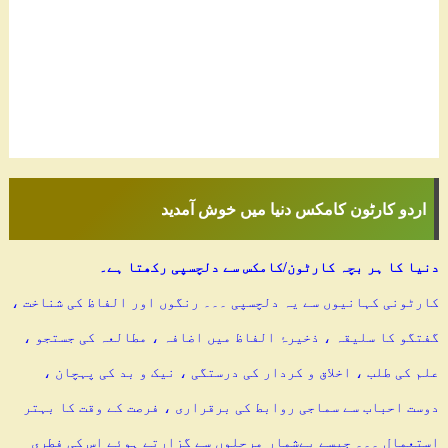
اردو کارٹون کامکس دنیا میں خوش آمدید
دنیا کا ہر بچہ کارٹون/کامکس سے دلچسپی رکھتا ہے۔
کارٹونی کہانیوں سے یہ دلچسپی ۔۔۔ رنگوں اور الفاظ کی شناخت ،
گفتگو کا سلیقہ ، ذخیرۂ الفاظ میں اضافہ ، مطالعہ کی جستجو ،
علم کی طلب ، اخلاق و کردار کی درستگی ، نیک و بد کی پہچان ،
دوست احباب سے سماجی روابط کی برقراری ، فرصت کے وقت کا بہتر
استعمال ۔۔۔ جیسے بےشمار مرحلوں سے گزارتے ہوئے اس کی فطری