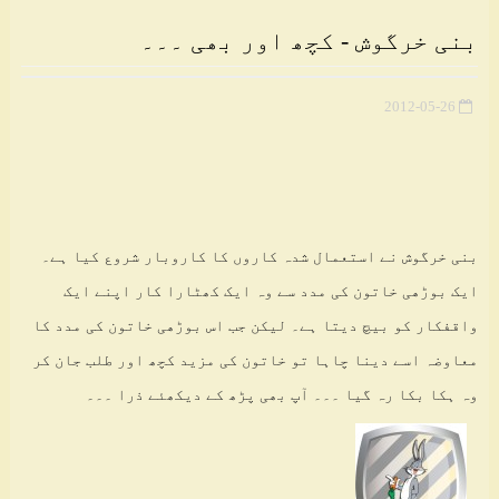
بنی خرگوش - کچھ اور بھی ۔۔۔
2012-05-26
بنی خرگوش نے استعمال شدہ کاروں کا کاروبار شروع کیا ہے۔
ایک بوڑھی خاتون کی مدد سے وہ ایک کھٹارا کار اپنے ایک
واقفکار کو بیچ دیتا ہے۔ لیکن جب اس بوڑھی خاتون کی مدد کا
معاوضہ اسے دینا چاہا تو خاتون کی مزید کچھ اور طلب جان کر
وہ ہکا بکا رہ گیا ۔۔۔ آپ بھی پڑھ کے دیکھئے ذرا ۔۔۔