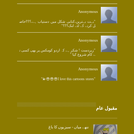
Anonymous
"بہت بہترین،کتابی شکل میں دستیاب ہے،؟؟؟حاص
ل کرنے کے لئے لنک؟؟؟"
Anonymous
"زبردست ! شکر ہے کہ اردو کومکس پر بھی کسی ن
ے کام شروع کیا "
Anonymous
"I love this cartoons stores😎😎😎💫"
مقبول عام
ننھے میاں - سبزیوں کا باغ