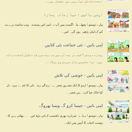
امتحانات کی تیاریوں میں مشغول ہوں…
اپنی باتیں - نیا زمانہ ہمارا
پیارے دوستو ! پچھلے ماہ اگست میں آپ نے اپنی اس پسندیدہ ویب سائیٹ پر بہت
کم کہانیاں پڑھی ہوں گی۔ اس…
اپنی باتیں - نئی جماعت نئی کتابیں
پیارے دوستو ! کچھ دن بعد آپ میں سے بہت سوں کے اسکول کھلنے والے
ہیں۔ نیا تعلیمی سال بھی شروع ہوگا۔…
اپنی باتیں - خوشی کی تلاش
پیارے دوستو ! اردو کا ایک مشہور شعر ہے : زندگی زندہ دلی کا نام ہے مردہ دل
کیا خاک جیا کرتے ہیں شعر…
اپنی باتیں - جیسا کرو گے ویسا بھروگے
پیارے دوستو ! پہلے یہ شرارت بھری دلچسپ کہانی پڑھ لیں ۔۔۔ بھائی بہن کا ،
دوست احباب کا آپس میں ایک…