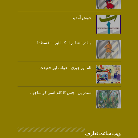
خوش آمدید
بہادر - شاہراہ کے لٹیرے - قسط:1
ٹام اور جیری - خواب اور حقیقت
سندر بن - جس کا کام اسی کو ساجھے
ویب سائٹ تعارف