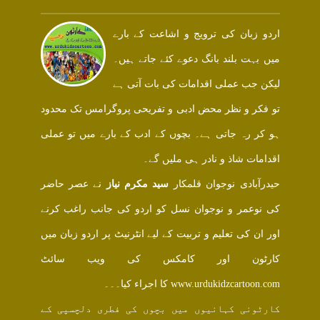
اردو زبان کی ترویج و اشاعت کے بارے
میں بہت بلند بانگ دعوے کئے جاتے ہیں۔
لیکن جب عملی اقدامات کی بات آتی ہے
تو فکر و نظر محض ادبی و تفریحی پروگرامس تک محدود
ہو کر رہ جاتی ہے۔ بچوں کے ادب کے بارے میں تو عملی
اقدامات شاذ و نادر ہی ملیں گے۔
حیدرآبادی نوجوان قلمکار
سید مکرم نیاز
نے عصر حاضر
کی نوعمر و نوجوان نسل کو اردو کی جانب راغب کرنے
اور ان کی تعلیم و تربیت کے لیے انٹرنیٹ پر اردو زبان میں
کارٹون اور کامکس کی ویب سائٹ
www.urdukidzcartoon.com کا اجراء کیا۔۔۔
کارٹونی کہانیوں میں بچوں کی فطری دلچسپی کے