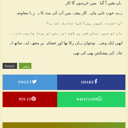
ہاں یقین آ گیا۔ میں خریدوں گا کار
بہت خوب نانی ماں۔ کار بیچنے میں آپ کی مدد کا یہ رہا معاوضہ
آپ افسردہ کیوں ہیں؟ کیا معاوضہ کم ہے؟
ہاں تو سہی۔ عملی طور پر کچھ اور بھی تو ہونا چاہیے ناں ۔۔
ابھی ایک وجیہہ نوجوان یہاں رکا تھا اور عشائیہ پر مجھے اپنے ساتھ لے
جانے کی پیشکش بھی کی تھی
زمرہ
bunny
TWEET
SHARE
PIN IT
WHATSAPP