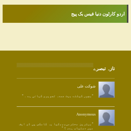
اردو کارٹون دنیا فیس بک پیج
تازہ تبصرے
شوکت علی
"بچوں کیلئے بہت عمدہ تصویری کہانی ہے ۔ "
Anonymous
"بہترین محترمی،،،کیا یہ کامکس پی ڈی ایف
میں دستیاب ہے، ؟ "