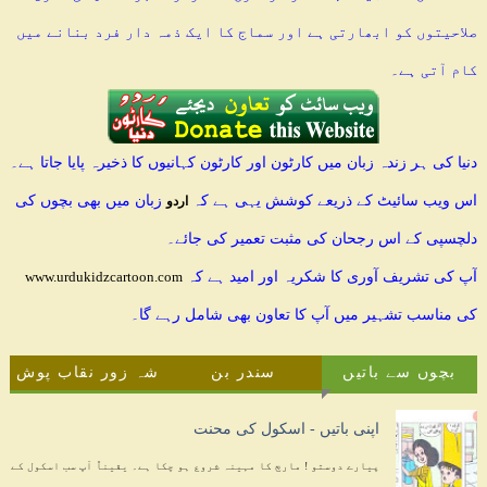
صلاحیتوں کو ابھارتی ہے اور سماج کا ایک ذمہ دار فرد بنانے میں
کام آتی ہے۔
دنیا کی ہر زندہ زبان میں کارٹون اور کارٹون کہانیوں کا ذخیرہ پایا جاتا ہے۔
اس ویب سائیٹ کے ذریعے کوشش یہی ہے کہ
زبان میں بھی بچوں کی
اردو
دلچسپی کے اس رجحان کی مثبت تعمیر کی جائے۔
آپ کی تشریف آوری کا شکریہ اور امید ہے کہ
www.urdukidzcartoon.com
کی مناسب تشہیر میں آپ کا تعاون بھی شامل رہے گا۔
بچوں سے باتیں
سندر بن
شہ زور نقاب پوش
اپنی باتیں - اسکول کی محنت
پیارے دوستو ! مارچ کا مہینہ شروع ہو چکا ہے۔ یقیناً آپ سب اسکول کے