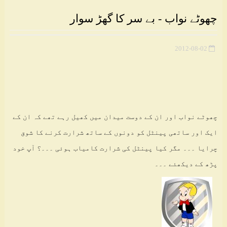
چھوٹے نواب - بے سر کا گھڑ سوار
2012-08-02
چھوٹے نواب اور ان کے دوست میدان میں کھیل رہے تھے کہ ان کے
ایک اور ساتھی پینٹل کو دونوں کے ساتھ شرارت کرنے کا شوق
چرایا ۔۔۔ مگر کیا پینٹل کی شرارت کامیاب ہوئی ۔۔۔؟ آپ خود
پڑھ کے دیکھئے ۔۔۔