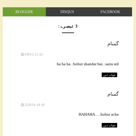
BLOGGER
DISQUS
FACEBOOK
3 تبصرے:
گمنام
6/8/12 21:01
ha ha ha...bohut shandar hai...saira srd
جواب دیں
گمنام
22/8/14 18:45
HAHAHA......bohut acha
جواب دیں