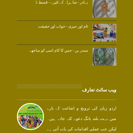
بہادر - شاہراہ کے لٹیرے - قسط:1
ٹام اور جیری - خواب اور حقیقت
سندر بن - جس کا کام اسی کو ساجھے
ویب سائٹ تعارف
اردو زبان کی ترویج و اشاعت کے بارے
میں بہت بلند بانگ دعوے کئے جاتے ہیں۔
لیکن جب عملی اقدامات کی بات آتی ہے