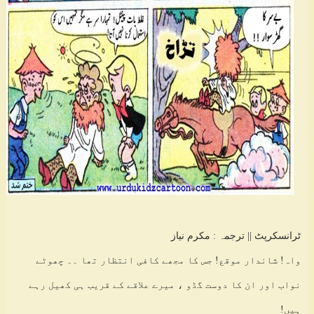
ٹرانسکرپٹ || ترجمہ : مکرم نیاز
واہ! شاندار موقع! جس کا مجھے کافی انتظار تھا ۔۔ چھوٹے
نواب اور ان کا دوست گڈو ، میرے علاقے کے قریب ہی کھیل رہے
ہیں!