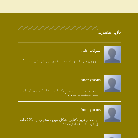
تازہ تبصرے
شوکت علی
"بچوں کیلئے بہت عمدہ تصویری کہانی ہے ۔ "
Anonymous
"بہترین محترمی،،،کیا یہ کامکس پی ڈی ایف
میں دستیاب ہے، ؟ "
Anonymous
"بہت بہترین،کتابی شکل میں دستیاب ہے،؟؟؟حاص
ل کرنے کے لئے لنک؟؟؟"