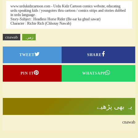
www.urdukidzcartoon.com - Urdu Kidz Cartoon comics website, educating
urdu speaking kids / youngsters thru cartoon / comics strips and stories dubbed
in urdu language.
Story-Subject : Headless Horse Rider (Be-sar ka ghud sawar)
Character : Richie Rich (Chhotay Nawab)
زمرہ
cnawab
TWEET
SHARE
PIN IT
WHATSAPP
یہ بھی پڑھیے
cnawab