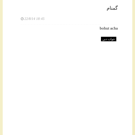
گمنام
22/8/14 18:45
bohut acha
جواب دیں