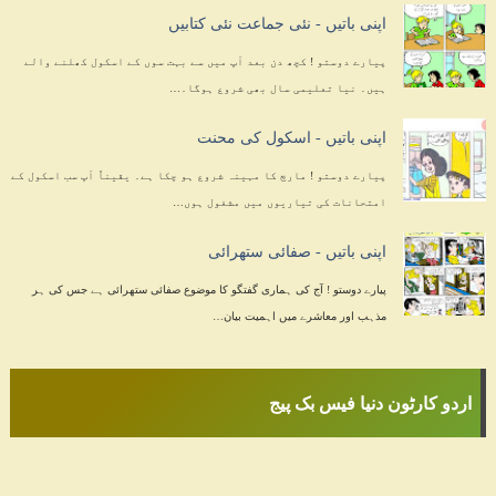
اپنی باتیں - نئی جماعت نئی کتابیں
پیارے دوستو ! کچھ دن بعد آپ میں سے بہت سوں کے اسکول کھلنے والے
ہیں۔ نیا تعلیمی سال بھی شروع ہوگا۔…
اپنی باتیں - اسکول کی محنت
پیارے دوستو ! مارچ کا مہینہ شروع ہو چکا ہے۔ یقیناً آپ سب اسکول کے
امتحانات کی تیاریوں میں مشغول ہوں…
اپنی باتیں - صفائی ستھرائی
پیارے دوستو ! آج کی ہماری گفتگو کا موضوع صفائی ستھرائی ہے جس کی ہر
مذہب اور معاشرے میں اہمیت بیان…
اردو کارٹون دنیا فیس بک پیج