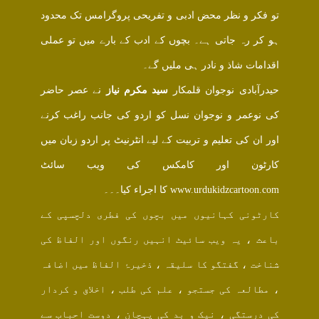
تو فکر و نظر محض ادبی و تفریحی پروگرامس تک محدود
ہو کر رہ جاتی ہے۔ بچوں کے ادب کے بارے میں تو عملی
اقدامات شاذ و نادر ہی ملیں گے۔
حیدرآبادی نوجوان قلمکار
سید مکرم نیاز
نے عصر حاضر
کی نوعمر و نوجوان نسل کو اردو کی جانب راغب کرنے
اور ان کی تعلیم و تربیت کے لیے انٹرنیٹ پر اردو زبان میں
کارٹون اور کامکس کی ویب سائٹ
www.urdukidzcartoon.com کا اجراء کیا۔۔۔
کارٹونی کہانیوں میں بچوں کی فطری دلچسپی کے
باعث ، یہ ویب سائیٹ انہیں رنگوں اور الفاظ کی
شناخت ، گفتگو کا سلیقہ ، ذخیرۂ الفاظ میں اضافہ
، مطالعہ کی جستجو ، علم کی طلب ، اخلاق و کردار
کی درستگی ، نیک و بد کی پہچان ، دوست احباب سے