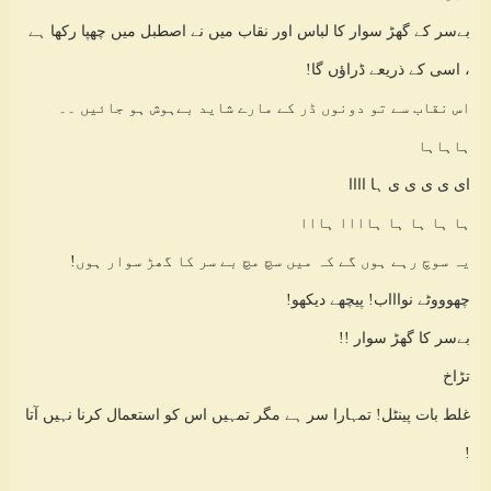
بےسر کے گھڑ سوار کا لباس اور نقاب میں نے اصطبل میں چھپا رکھا ہے
، اسی کے ذریعے ڈراؤں گا!
اس نقاب سے تو دونوں ڈر کے مارے شاید بےہوش ہو جائیں ۔۔
ہاہاہا
ای ی ی ی ی ہا اااا
ہا ہا ہا ہا ہاااا ہااا
یہ سوچ رہے ہوں گے کہ میں سچ مچ بے سر کا گھڑ سوار ہوں!
چھوووٹے نواااب! پیچھے دیکھو!
بےسر کا گھڑ سوار !!
تڑاخ
غلط بات پینٹل! تمہارا سر ہے مگر تمہیں اس کو استعمال کرنا نہیں آتا
!