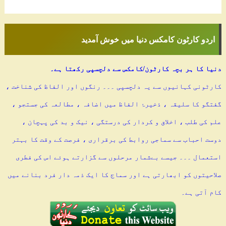
اردو کارٹون کامکس دنیا میں خوش آمدید
دنیا کا ہر بچہ کارٹون/کامکس سے دلچسپی رکھتا ہے۔
کارٹونی کہانیوں سے یہ دلچسپی ۔۔۔ رنگوں اور الفاظ کی شناخت ،
گفتگو کا سلیقہ ، ذخیرۂ الفاظ میں اضافہ ، مطالعہ کی جستجو ،
علم کی طلب ، اخلاق و کردار کی درستگی ، نیک و بد کی پہچان ،
دوست احباب سے سماجی روابط کی برقراری ، فرصت کے وقت کا بہتر
استعمال ۔۔۔ جیسے بےشمار مرحلوں سے گزارتے ہوئے اس کی فطری
صلاحیتوں کو ابھارتی ہے اور سماج کا ایک ذمہ دار فرد بنانے میں
کام آتی ہے۔