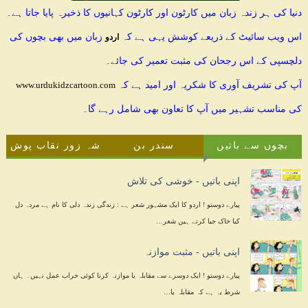
دنیا کی ہر زندہ زبان میں کارٹون اور کارٹون کہانیوں کا ذخیرہ پایا جاتا ہے۔
اس ویب سائیٹ کے ذریعے کوشش یہی ہے کہ
زبان میں بھی بچوں کی
اردو
دلچسپی کے اس رجحان کی مثبت تعمیر کی جائے۔
آپ کی تشریف آوری کا شکریہ اور امید ہے کہ
www.urdukidzcartoon.com
کی مناسب تشہیر میں آپ کا تعاون بھی شامل رہے گا۔
بچوں سے باتیں
سندر بن
شہ زور نقاب پوش
اپنی باتیں - خوشی کی تلاش
پیارے دوستو ! اردو کا ایک مشہور شعر ہے : زندگی زندہ دلی کا نام ہے مردہ دل
کیا خاک جیا کرتے ہیں شعر…
اپنی باتیں - مثبت موازنہ
پیارے دوستو ! ایک دوسرے سے مقابلہ یا موازنہ کرنا کوئی خراب عمل نہیں۔ ہاں
شرط یہ ہے کہ مقابلہ یا…