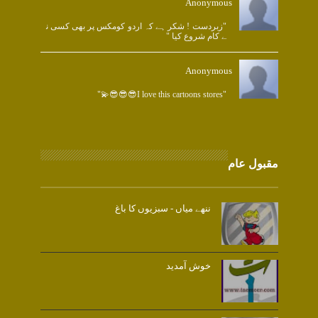
Anonymous
"زبردست ! شکر ہے کہ اردو کومکس پر بھی کسی ن
ے کام شروع کیا "
Anonymous
"I love this cartoons stores😎😎😎💫"
مقبول عام
ننھے میاں - سبزیوں کا باغ
خوش آمدید