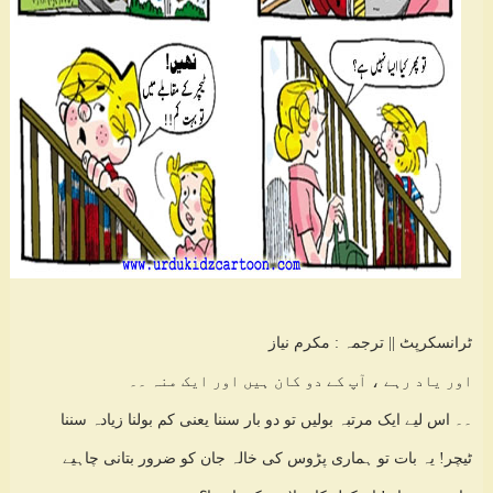
ٹرانسکرپٹ || ترجمہ : مکرم نیاز
اور یاد رہے ، آپ کے دو کان ہیں اور ایک منہ ۔۔
۔۔ اس لیے ایک مرتبہ بولیں تو دو بار سننا یعنی کم بولنا زیادہ سننا
ٹیچر! یہ بات تو ہماری پڑوس کی خالہ جان کو ضرور بتانی چاہیے