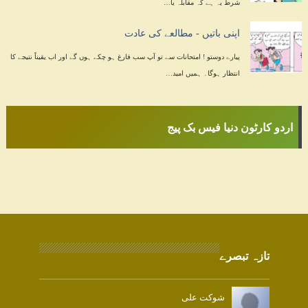
شرط یہ ہے کہ مقابلہ یا…
اپنی باتیں - مطالعے کی عادت
پیارے دوستو ! امتحانات سے تو آپ سب فارغ ہو چکے ہوں گے اور اب یقیناً نتیجے کا
انتظار ہوگا۔ ہمیں امید…
اردو کارٹون دنیا فیس بک پیج
تازہ تبصرے
شوکت علی