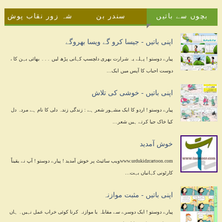
بچوں سے باتیں
سندر بن
شہ زور نقاب پوش
اپنی باتیں - جیسا کرو گے ویسا بھروگے
پیارے دوستو ! پہلے یہ شرارت بھری دلچسپ کہانی پڑھ لیں ۔۔۔ بھائی بہن کا ،
دوست احباب کا آپس میں ایک…
اپنی باتیں - خوشی کی تلاش
پیارے دوستو ! اردو کا ایک مشہور شعر ہے : زندگی زندہ دلی کا نام ہے مردہ دل
کیا خاک جیا کرتے ہیں شعر…
خوش آمدید
www.urdukidzcartoon.comویب سائیٹ پر خوش آمدید ! پیارے دوستو ! آپ نے یقیناً
کارٹونی کہانیاں بہت…
اپنی باتیں - مثبت موازنہ
پیارے دوستو ! ایک دوسرے سے مقابلہ یا موازنہ کرنا کوئی خراب عمل نہیں۔ ہاں