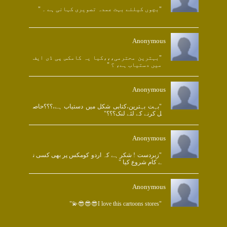
"بچوں کیلئے بہت عمدہ تصویری کہانی ہے ۔ "
Anonymous
"بہترین محترمی،،،کیا یہ کامکس پی ڈی ایف
میں دستیاب ہے، ؟ "
Anonymous
"بہت بہترین،کتابی شکل میں دستیاب ہے،؟؟؟حاص
ل کرنے کے لئے لنک؟؟؟"
Anonymous
"زبردست ! شکر ہے کہ اردو کومکس پر بھی کسی ن
ے کام شروع کیا "
Anonymous
"I love this cartoons stores😎😎😎💫"