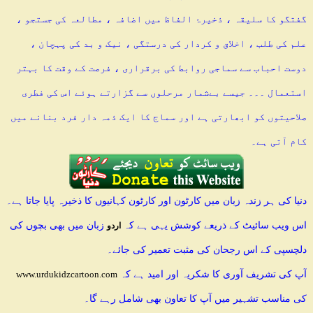
گفتگو کا سلیقہ ، ذخیرۂ الفاظ میں اضافہ ، مطالعہ کی جستجو ،
علم کی طلب ، اخلاق و کردار کی درستگی ، نیک و بد کی پہچان ،
دوست احباب سے سماجی روابط کی برقراری ، فرصت کے وقت کا بہتر
استعمال ۔۔۔ جیسے بےشمار مرحلوں سے گزارتے ہوئے اس کی فطری
صلاحیتوں کو ابھارتی ہے اور سماج کا ایک ذمہ دار فرد بنانے میں
کام آتی ہے۔
دنیا کی ہر زندہ زبان میں کارٹون اور کارٹون کہانیوں کا ذخیرہ پایا جاتا ہے۔
اس ویب سائیٹ کے ذریعے کوشش یہی ہے کہ
زبان میں بھی بچوں کی
اردو
دلچسپی کے اس رجحان کی مثبت تعمیر کی جائے۔
آپ کی تشریف آوری کا شکریہ اور امید ہے کہ
www.urdukidzcartoon.com
کی مناسب تشہیر میں آپ کا تعاون بھی شامل رہے گا۔