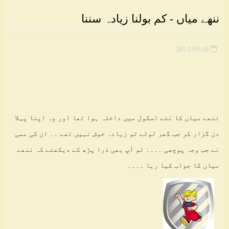
ننھے میاں - کم بولنا زیادہ سننا
2012-09-26
ننھے میاں کا نئے اسکول میں داخلہ ہوا تھا اور وہ اپنا پہلا
دن گزار کر جب گھر لوٹے تو زیادہ خوش نہیں تھے ۔۔ ان کی ممی
نے جب وجہ پوچھی ۔۔۔۔ تو آپ بھی ذرا پڑھ کے دیکھئے کہ ننھے
میاں کا جواب کیا رہا ۔۔۔۔