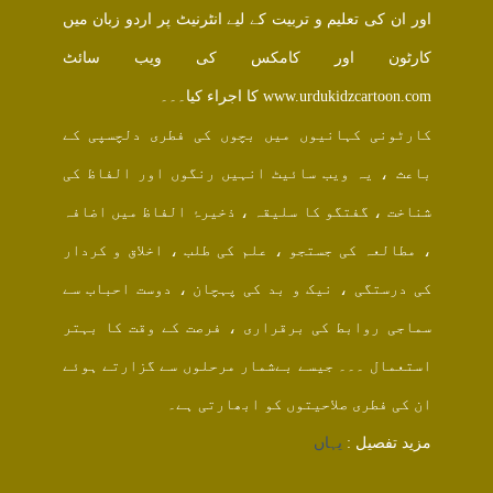
اور ان کی تعلیم و تربیت کے لیے انٹرنیٹ پر اردو زبان میں
کارٹون اور کامکس کی ویب سائٹ
www.urdukidzcartoon.com کا اجراء کیا۔۔۔
کارٹونی کہانیوں میں بچوں کی فطری دلچسپی کے
باعث ، یہ ویب سائیٹ انہیں رنگوں اور الفاظ کی
شناخت ، گفتگو کا سلیقہ ، ذخیرۂ الفاظ میں اضافہ
، مطالعہ کی جستجو ، علم کی طلب ، اخلاق و کردار
کی درستگی ، نیک و بد کی پہچان ، دوست احباب سے
سماجی روابط کی برقراری ، فرصت کے وقت کا بہتر
استعمال ۔۔۔ جیسے بےشمار مرحلوں سے گزارتے ہوئے
ان کی فطری صلاحیتوں کو ابھارتی ہے۔
مزید تفصیل :
یہاں