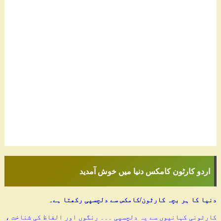
اردو کارٹون کامکس دنیا میں خوش آمدید
دنیا کا ہر بچہ کارٹون/کامکس سے دلچسپی رکھتا ہے۔
کارٹونی کہانیوں سے یہ دلچسپی ۔۔۔ رنگوں اور الفاظ کی شناخت ،