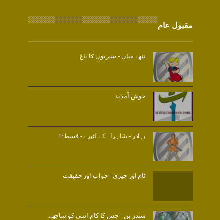
مقبول عام
ننھے میاں - سبزیوں کا باغ
خوش آمدید
بہادر - شاہراہ کے لٹیرے - قسط:1
ٹام اور جیری - خواب اور حقیقت
سندر بن - جس کا کام اسی کو ساجھے