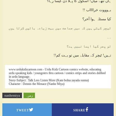
ہاں ننھے میاں! اسکول کا پہلا دن کیسا رہا؟
بہوووت خرااااب !!
کیا مسئلہ ہوا آخر؟
ٹیچر کہتی ہیں کہ میں جماعت میں بہت زیادہ باتیں کرتا ہوں
۔۔
تو پھر کیا ایسا نہیں ہے؟
نہیں! ٹیچر کے مقابلے میں تو بہت کم!!
www.urdukidzcartoon.com - Urdu Kidz Cartoon comics website, educating
urdu speaking kids / youngsters thru cartoon / comics strips and stories dubbed
in urdu language.
Story-Subject : Talk Less Listen More (Kam bolna zayada sunna)
Character : Dennis the Menace (Nanhe Miya)
زمرہ
nanhemiya
TWEET
SHARE