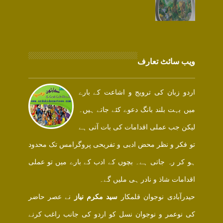
ویب سائٹ تعارف
اردو زبان کی ترویج و اشاعت کے بارے
میں بہت بلند بانگ دعوے کئے جاتے ہیں۔
لیکن جب عملی اقدامات کی بات آتی ہے
تو فکر و نظر محض ادبی و تفریحی پروگرامس تک محدود
ہو کر رہ جاتی ہے۔ بچوں کے ادب کے بارے میں تو عملی
اقدامات شاذ و نادر ہی ملیں گے۔
حیدرآبادی نوجوان قلمکار
سید مکرم نیاز
نے عصر حاضر
کی نوعمر و نوجوان نسل کو اردو کی جانب راغب کرنے