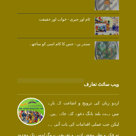
ٹام اور جیری - خواب اور حقیقت
سندر بن - جس کا کام اسی کو ساجھے
ویب سائٹ تعارف
اردو زبان کی ترویج و اشاعت کے بارے
میں بہت بلند بانگ دعوے کئے جاتے ہیں۔
لیکن جب عملی اقدامات کی بات آتی ہے
تو فکر و نظر محض ادبی و تفریحی پروگرامس تک محدود