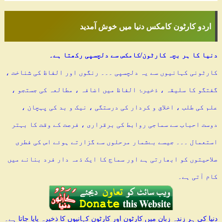
اردو کارٹون کامکس دنیا میں خوش آمدید
دنیا کا ہر بچہ کارٹون/کامکس سے دلچسپی رکھتا ہے۔
کارٹونی کہانیوں سے یہ دلچسپی ۔۔۔ رنگوں اور الفاظ کی شناخت ،
گفتگو کا سلیقہ ، ذخیرۂ الفاظ میں اضافہ ، مطالعہ کی جستجو ،
علم کی طلب ، اخلاق و کردار کی درستگی ، نیک و بد کی پہچان ،
دوست احباب سے سماجی روابط کی برقراری ، فرصت کے وقت کا بہتر
استعمال ۔۔۔ جیسے بےشمار مرحلوں سے گزارتے ہوئے اس کی فطری
صلاحیتوں کو ابھارتی ہے اور سماج کا ایک ذمہ دار فرد بنانے میں
کام آتی ہے۔
دنیا کی ہر زندہ زبان میں کارٹون اور کارٹون کہانیوں کا ذخیرہ پایا جاتا ہے۔