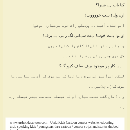
کیا بات ہے شیرا؟
ارے واہ! بہت خووووب!
ابو جلدی آئیے ۔۔ پچھلی رات خوب برفباری ہوئی!
اوہو! بہت خوب! بہت سہانی لگ رہی ہے برف!
چلو اب ہم اپنا اپنا کام بانٹ لیتے ہیں ۔۔
لان میں جمی ہوئی برف ہٹاؤ گے ۔۔
۔۔ یا کار پر موجود برف صاف کرو گے؟
لیکن ابو! میں تو سوچ رہا تھا کہ ہم برف کا آدمی بنائیں یا
برف گاڑی چلائیں ۔۔
واہ! مان گئے ننھے میاں! آپ کا فیصلہ مجھ سے بہتر فیصلہ رہا
ہے!
www.urdukidzcartoon.com - Urdu Kidz Cartoon comics website, educating
urdu speaking kids / youngsters thru cartoon / comics strips and stories dubbed