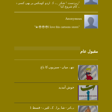
"زبردست ! شکر ہے کہ اردو کومکس پر بھی کسی ن
ے کام شروع کیا "
Anonymous
"I love this cartoons stores😎😎😎💫"
مقبول عام
ننھے میاں - سبزیوں کا باغ
خوش آمدید
بہادر - شاہراہ کے لٹیرے - قسط:1