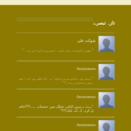
تازہ تبصرے
شوکت علی
"بچوں کیلئے بہت عمدہ تصویری کہانی ہے ۔ "
Anonymous
"بہترین محترمی،،،کیا یہ کامکس پی ڈی ایف
میں دستیاب ہے، ؟ "
Anonymous
"بہت بہترین،کتابی شکل میں دستیاب ہے،؟؟؟حاص
ل کرنے کے لئے لنک؟؟؟"
Anonymous