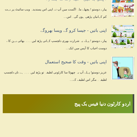
پیارے دوستو ! پچھلے ماہ اگست میں آپ نے اپنی اس پسندیدہ ویب سائیٹ پر بہت
کم کہانیاں پڑھی ہوں گی۔ اس…
اپنی باتیں - جیسا کرو گے ویسا بھروگے
پیارے دوستو ! پہلے یہ شرارت بھری دلچسپ کہانی پڑھ لیں ۔۔۔ بھائی بہن کا ،
دوست احباب کا آپس میں ایک…
اپنی باتیں - وقت کا صحیح استعمال
عزیز دوستو! پہلے آپ یہ چھوٹا سا کارٹونی لطیفہ تو پڑھ لیں ۔۔۔ ہے ناں دلچسپ
لطیفہ۔ مگر اس لطیفے کے…
اردو کارٹون دنیا فیس بک پیج