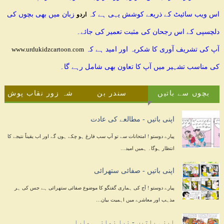
اس ویب سائیٹ کے ذریعے کوشش یہی ہے کہ
زبان میں بھی بچوں کی
اردو
دلچسپی کے اس رجحان کی مثبت تعمیر کی جائے۔
آپ کی تشریف آوری کا شکریہ اور امید ہے کہ
www.urdukidzcartoon.com
کی مناسب تشہیر میں آپ کا تعاون بھی شامل رہے گا۔
بچوں سے باتیں
سندر بن
شہ زور نقاب پوش
اپنی باتیں - مطالعے کی عادت
پیارے دوستو ! امتحانات سے تو آپ سب فارغ ہو چکے ہوں گے اور اب یقیناً نتیجے کا
انتظار ہوگا۔ ہمیں امید…
اپنی باتیں - صفائی ستھرائی
پیارے دوستو ! آج کی ہماری گفتگو کا موضوع صفائی ستھرائی ہے جس کی ہر
مذہب اور معاشرے میں اہمیت بیان…
اپنی باتیں - نیا زمانہ ہمارا