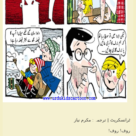
ٹرانسکرپٹ || ترجمہ : مکرم نیاز
روف! روف!