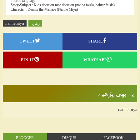
in urdu language.
Story-Subject : Kids decision nice decision (nanha faisla, bahtar faisla)
Character : Dennis the Menace (Nanhe Miya)
زمرہ
nanhemiya
TWEET
SHARE
PIN IT
WHATSAPP
یہ بھی پڑھیے
nanhemiya
BLOGGER
DISQUS
FACEBOOK