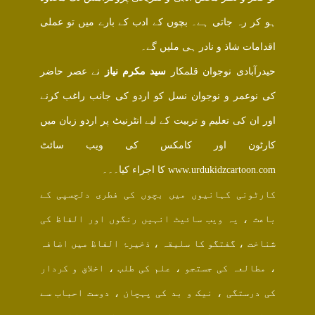
ہو کر رہ جاتی ہے۔ بچوں کے ادب کے بارے میں تو عملی
اقدامات شاذ و نادر ہی ملیں گے۔
حیدرآبادی نوجوان قلمکار
سید مکرم نیاز
نے عصر حاضر
کی نوعمر و نوجوان نسل کو اردو کی جانب راغب کرنے
اور ان کی تعلیم و تربیت کے لیے انٹرنیٹ پر اردو زبان میں
کارٹون اور کامکس کی ویب سائٹ
www.urdukidzcartoon.com کا اجراء کیا۔۔۔
کارٹونی کہانیوں میں بچوں کی فطری دلچسپی کے
باعث ، یہ ویب سائیٹ انہیں رنگوں اور الفاظ کی
شناخت ، گفتگو کا سلیقہ ، ذخیرۂ الفاظ میں اضافہ
، مطالعہ کی جستجو ، علم کی طلب ، اخلاق و کردار
کی درستگی ، نیک و بد کی پہچان ، دوست احباب سے