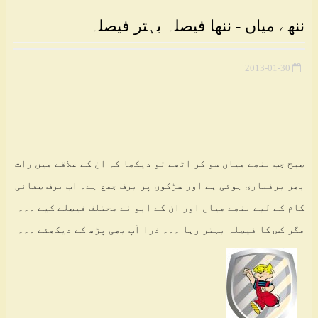
ننھے میاں - ننھا فیصلہ بہتر فیصلہ
2013-01-30
صبح جب ننھے میاں سو کر اٹھے تو دیکھا کہ ان کے علاقے میں رات
بھر برفباری ہوئی ہے اور سڑکوں پر برف جمع ہے۔ اب برف صفائی
کام کے لیے ننھے میاں اور ان کے ابو نے مختلف فیصلے کیے ۔۔۔
مگر کس کا فیصلہ بہتر رہا ۔۔۔ ذرا آپ بھی پڑھ کے دیکھئے ۔۔۔