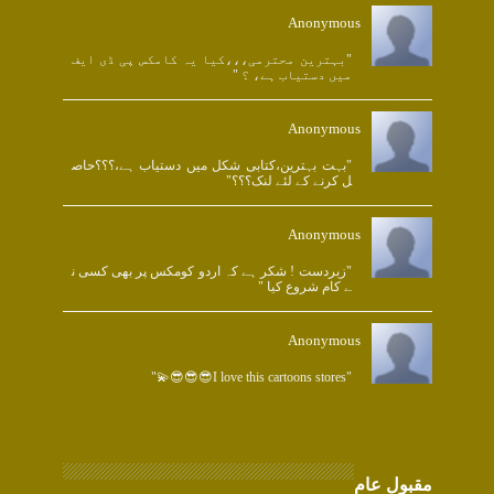
Anonymous
"بہترین محترمی،،،کیا یہ کامکس پی ڈی ایف
میں دستیاب ہے، ؟ "
Anonymous
"بہت بہترین،کتابی شکل میں دستیاب ہے،؟؟؟حاص
ل کرنے کے لئے لنک؟؟؟"
Anonymous
"زبردست ! شکر ہے کہ اردو کومکس پر بھی کسی ن
ے کام شروع کیا "
Anonymous
"I love this cartoons stores😎😎😎💫"
مقبول عام