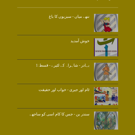
ننھے میاں - سبزیوں کا باغ
خوش آمدید
بہادر - شاہراہ کے لٹیرے - قسط:1
ٹام اور جیری - خواب اور حقیقت
سندر بن - جس کا کام اسی کو ساجھے