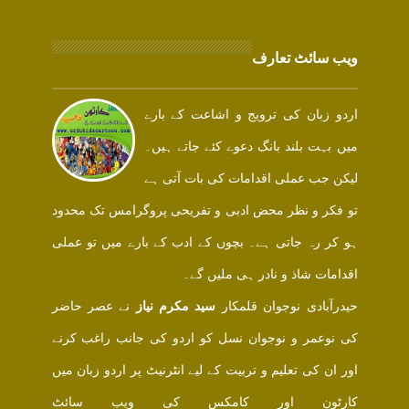
ویب سائٹ تعارف
اردو زبان کی ترویج و اشاعت کے بارے
میں بہت بلند بانگ دعوے کئے جاتے ہیں۔
لیکن جب عملی اقدامات کی بات آتی ہے
تو فکر و نظر محض ادبی و تفریحی پروگرامس تک محدود
ہو کر رہ جاتی ہے۔ بچوں کے ادب کے بارے میں تو عملی
اقدامات شاذ و نادر ہی ملیں گے۔
حیدرآبادی نوجوان قلمکار
سید مکرم نیاز
نے عصر حاضر
کی نوعمر و نوجوان نسل کو اردو کی جانب راغب کرنے
اور ان کی تعلیم و تربیت کے لیے انٹرنیٹ پر اردو زبان میں
کارٹون اور کامکس کی ویب سائٹ