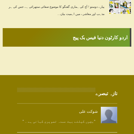
پیارے دوستو ! آج کی ہماری گفتگو کا موضوع صفائی ستھرائی ہے جس کی ہر
مذہب اور معاشرے میں اہمیت بیان…
اردو کارٹون دنیا فیس بک پیج
تازہ تبصرے
شوکت علی
"بچوں کیلئے بہت عمدہ تصویری کہانی ہے ۔ "