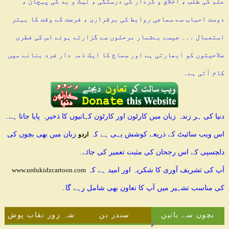
علم کی طلب ، اخلاق و کردار کی درستگی ، نیک و بد کی پہچان ،
دوست احباب سے سماجی روابط کی برقراری ، فرصت کے وقت کا بہتر
استعمال ۔۔۔ جیسے بےشمار مرحلوں سے گزارتے ہوئے اس کی فطری
صلاحیتوں کو ابھارتی ہے اور سماج کا ایک ذمہ دار فرد بنانے میں
کام آتی ہے۔
دنیا کی ہر زندہ زبان میں کارٹون اور کارٹون کہانیوں کا ذخیرہ پایا جاتا ہے۔
اس ویب سائیٹ کے ذریعے کوشش یہی ہے کہ
زبان میں بھی بچوں کی
اردو
دلچسپی کے اس رجحان کی مثبت تعمیر کی جائے۔
آپ کی تشریف آوری کا شکریہ اور امید ہے کہ
www.urdukidzcartoon.com
کی مناسب تشہیر میں آپ کا تعاون بھی شامل رہے گا۔
بچوں سے باتیں
سندر بن
شہ زور نقاب پوش