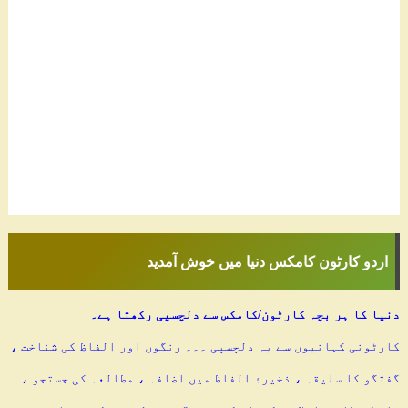
اردو کارٹون کامکس دنیا میں خوش آمدید
دنیا کا ہر بچہ کارٹون/کامکس سے دلچسپی رکھتا ہے۔
کارٹونی کہانیوں سے یہ دلچسپی ۔۔۔ رنگوں اور الفاظ کی شناخت ،
گفتگو کا سلیقہ ، ذخیرۂ الفاظ میں اضافہ ، مطالعہ کی جستجو ،