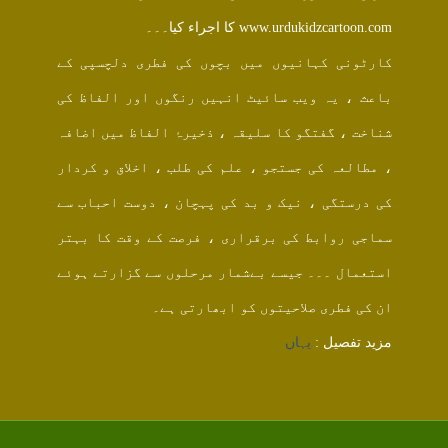
www.urdukidzcartoon.com کا اجراء کیا۔۔۔
کارٹونی کہانیوں میں بچوں کی فطری دلچسپی کے
باعث ، یہ ویب سائیٹ انہیں رنگوں اور الفاظ کی
شناخت ، گفتگو کا سلیقہ ، ذخیرۂ الفاظ میں اضافہ
، مطالعہ کی جستجو ، علم کی طلب ، اخلاق و کردار
کی درستگی ، نیک و بد کی پہچان ، دوست احباب سے
سماجی روابط کی برقراری ، فرصت کے وقت کا بہتر
استعمال ۔۔۔ جیسے بےشمار مرحلوں سے گزارتے ہوئے
ان کی فطری صلاحیتوں کو ابھارتی ہے۔
مزید تفصیل :
یہاں