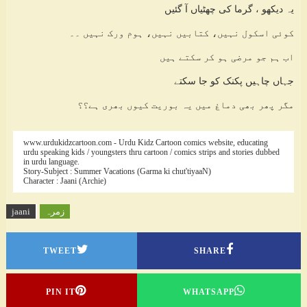
یہ دیکھو ، گرما کی چھٹیاں آ گئیں
کوئی اسکول نہیں، کتابیں نہیں، ہوم ورک نہیں ۔۔
اب ہم جو مرضی ہو کر سکتے ہیں
جہاں چاہیں پکنک کو جا سکتے
مگر پھر بھی دماغ میں یہ بوریت کیوں بھری ہے؟؟
www.urdukidzcartoon.com - Urdu Kidz Cartoon comics website, educating
urdu speaking kids / youngsters thru cartoon / comics strips and stories dubbed
in urdu language.
Story-Subject : Summer Vacations (Garma ki chut'tiyaaN)
Character : Jaani (Archie)
زمرہ
jaani
TWEET
SHARE
PIN IT
WHATSAPP