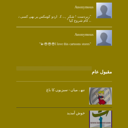
Anonymous
"زبردست ! شکر ہے کہ اردو کومکس پر بھی کسی ن
ے کام شروع کیا "
Anonymous
"I love this cartoons stores😎😎😎💫"
مقبول عام
ننھے میاں - سبزیوں کا باغ
خوش آمدید