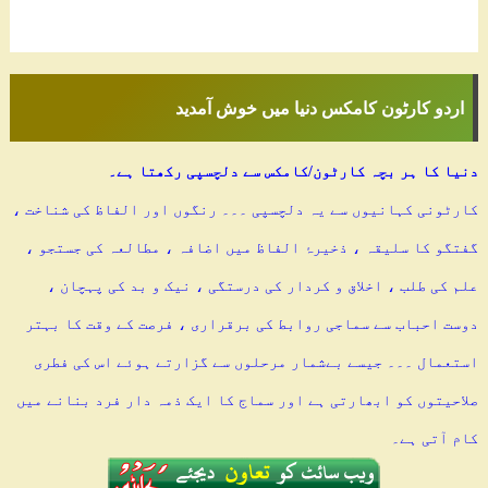
اردو کارٹون کامکس دنیا میں خوش آمدید
دنیا کا ہر بچہ کارٹون/کامکس سے دلچسپی رکھتا ہے۔
کارٹونی کہانیوں سے یہ دلچسپی ۔۔۔ رنگوں اور الفاظ کی شناخت ،
گفتگو کا سلیقہ ، ذخیرۂ الفاظ میں اضافہ ، مطالعہ کی جستجو ،
علم کی طلب ، اخلاق و کردار کی درستگی ، نیک و بد کی پہچان ،
دوست احباب سے سماجی روابط کی برقراری ، فرصت کے وقت کا بہتر
استعمال ۔۔۔ جیسے بےشمار مرحلوں سے گزارتے ہوئے اس کی فطری
صلاحیتوں کو ابھارتی ہے اور سماج کا ایک ذمہ دار فرد بنانے میں
کام آتی ہے۔