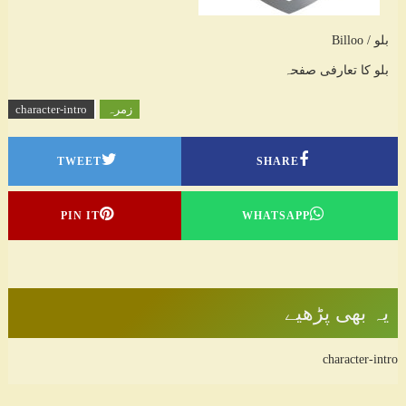
بلو / Billoo
بلو کا تعارفی صفحہ
زمرہ
character-intro
TWEET
SHARE
PIN IT
WHATSAPP
یہ بھی پڑھیے
character-intro