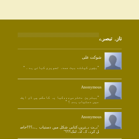
تازہ تبصرے
شوکت علی
"بچوں کیلئے بہت عمدہ تصویری کہانی ہے ۔ "
Anonymous
"بہترین محترمی،،،کیا یہ کامکس پی ڈی ایف
میں دستیاب ہے، ؟ "
Anonymous
"بہت بہترین،کتابی شکل میں دستیاب ہے،؟؟؟حاص
ل کرنے کے لئے لنک؟؟؟"