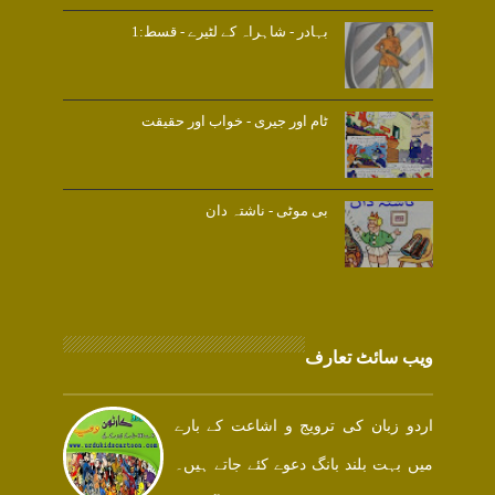
بہادر - شاہراہ کے لٹیرے - قسط:1
ٹام اور جیری - خواب اور حقیقت
بی موٹی - ناشتہ دان
ویب سائٹ تعارف
اردو زبان کی ترویج و اشاعت کے بارے
میں بہت بلند بانگ دعوے کئے جاتے ہیں۔