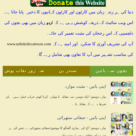
دنیا کی ہر زندہ زبان میں کارٹون اور کارٹون کہانیوں کا ذخیرہ پایا جاتا ہے۔
اس ویب سائیٹ کے ذریعے کوشش یہی ہے کہ
زبان میں بھی بچوں کی
اردو
دلچسپی کے اس رجحان کی مثبت تعمیر کی جائے۔
آپ کی تشریف آوری کا شکریہ اور امید ہے کہ
www.urdukidzcartoon.com
کی مناسب تشہیر میں آپ کا تعاون بھی شامل رہے گا۔
بچوں سے باتیں
سندر بن
شہ زور نقاب پوش
اپنی باتیں - مثبت موازنہ
پیارے دوستو ! ایک دوسرے سے مقابلہ یا موازنہ کرنا کوئی خراب عمل نہیں۔ ہاں
شرط یہ ہے کہ مقابلہ یا…
اپنی باتیں - صفائی ستھرائی
پیارے دوستو ! آج کی ہماری گفتگو کا موضوع صفائی ستھرائی ہے جس کی ہر
مذہب اور معاشرے میں اہمیت بیان…