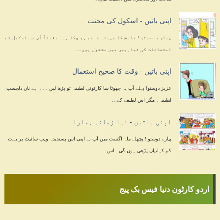
اپنی باتیں - اسکول کی محنت
پیارے دوستو ! مارچ کا مہینہ شروع ہو چکا ہے۔ یقیناً آپ سب اسکول کے
امتحانات کی تیاریوں میں مشغول ہوں…
اپنی باتیں - وقت کا صحیح استعمال
عزیز دوستو! پہلے آپ یہ چھوٹا سا کارٹونی لطیفہ تو پڑھ لیں ۔۔۔ ہے ناں دلچسپ
لطیفہ۔ مگر اس لطیفے کے…
اپنی باتیں - نیا زمانہ ہمارا
پیارے دوستو ! پچھلے ماہ اگست میں آپ نے اپنی اس پسندیدہ ویب سائیٹ پر بہت
کم کہانیاں پڑھی ہوں گی۔ اس…
اردو کارٹون دنیا فیس بک پیج