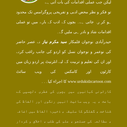
لیکن جب عملی اقدامات کی بات آتی ہے
تو فکر و نظر محض ادبی و تفریحی پروگرامس تک محدود
ہو کر رہ جاتی ہے۔ بچوں کے ادب کے بارے میں تو عملی
اقدامات شاذ و نادر ہی ملیں گے۔
حیدرآبادی نوجوان قلمکار
سید مکرم نیاز
نے عصر حاضر
کی نوعمر و نوجوان نسل کو اردو کی جانب راغب کرنے
اور ان کی تعلیم و تربیت کے لیے انٹرنیٹ پر اردو زبان میں
کارٹون اور کامکس کی ویب سائٹ
www.urdukidzcartoon.com کا اجراء کیا۔۔۔
کارٹونی کہانیوں میں بچوں کی فطری دلچسپی کے
باعث ، یہ ویب سائیٹ انہیں رنگوں اور الفاظ کی
شناخت ، گفتگو کا سلیقہ ، ذخیرۂ الفاظ میں اضافہ
، مطالعہ کی جستجو ، علم کی طلب ، اخلاق و کردار