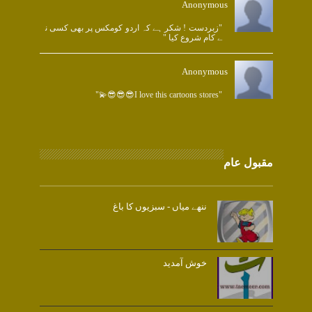
Anonymous
"زبردست ! شکر ہے کہ اردو کومکس پر بھی کسی ن
ے کام شروع کیا "
Anonymous
"I love this cartoons stores😎😎😎💫"
مقبول عام
ننھے میاں - سبزیوں کا باغ
خوش آمدید