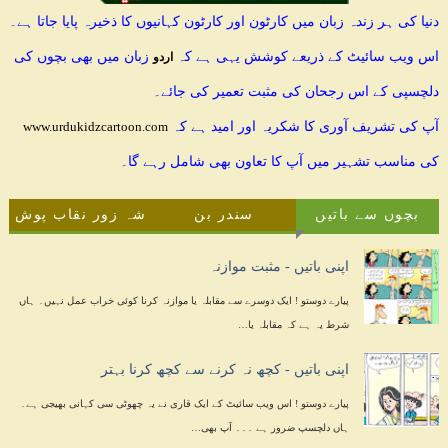
دنیا کی ہر زندہ زبان میں کارٹون اور کارٹون کہانیوں کا ذخیرہ پایا جاتا ہے۔
اس ویب سائیٹ کے ذریعے کوشش یہی ہے کہ
زبان میں بھی بچوں کی
اردو
دلچسپی کے اس رجحان کی مثبت تعمیر کی جائے۔
آپ کی تشریف آوری کا شکریہ اور امید ہے کہ
www.urdukidzcartoon.com
کی مناسب تشہیر میں آپ کا تعاون بھی شامل رہے گا۔
بچوں سے باتیں
سندر بن
شہ زور نقاب پوش
اپنی باتیں - مثبت موازنہ
پیارے دوستو ! ایک دوسرے سے مقابلہ یا موازنہ کرنا کوئی خراب عمل نہیں۔ ہاں
شرط یہ ہے کہ مقابلہ یا…
اپنی باتیں - کچھ نہ کرنے سے کچھ کرنا بہتر
پیارے دوستو ! اس ویب سائیٹ کے ایک قاری نے یہ چھوٹی سی کہانی بھیجی ہے۔
ہاں دلچسپ ضرور ہے ۔۔۔ آپ بھی…