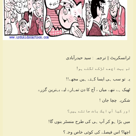
ٹرانسکرپٹ || ترجمہ : سید حیدرآبادی
تم بہت اچھے لڑکے لگتے ہو!
یہ تو سب ہی ایسا کہتے ہیں مجھے!!
ٹھیک ہے ننھے میاں ، آج کا دن تمہارے لیے بہترین گزرے
شکریہ چچا جان !
اور کیا آپ ایک بات جانتے ہیں؟
میں بڑا ہو کر آپ ہی کی طرح منسٹر بنوں گا!
اچھا؟ اس فیصلے کی کوئی خاص وجہ؟