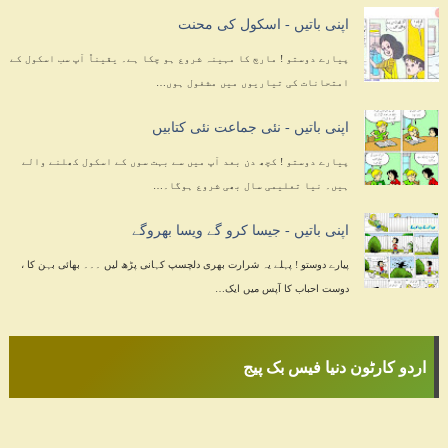
اپنی باتیں - اسکول کی محنت
پیارے دوستو ! مارچ کا مہینہ شروع ہو چکا ہے۔ یقیناً آپ سب اسکول کے
امتحانات کی تیاریوں میں مشغول ہوں…
اپنی باتیں - نئی جماعت نئی کتابیں
پیارے دوستو ! کچھ دن بعد آپ میں سے بہت سوں کے اسکول کھلنے والے
ہیں۔ نیا تعلیمی سال بھی شروع ہوگا۔…
اپنی باتیں - جیسا کرو گے ویسا بھروگے
پیارے دوستو ! پہلے یہ شرارت بھری دلچسپ کہانی پڑھ لیں ۔۔۔ بھائی بہن کا ،
دوست احباب کا آپس میں ایک…
اردو کارٹون دنیا فیس بک پیج