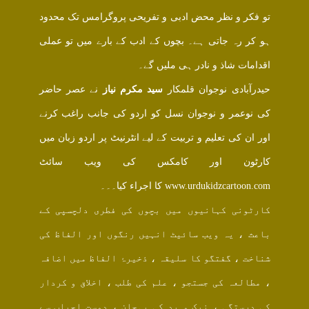
تو فکر و نظر محض ادبی و تفریحی پروگرامس تک محدود
ہو کر رہ جاتی ہے۔ بچوں کے ادب کے بارے میں تو عملی
اقدامات شاذ و نادر ہی ملیں گے۔
حیدرآبادی نوجوان قلمکار
سید مکرم نیاز
نے عصر حاضر
کی نوعمر و نوجوان نسل کو اردو کی جانب راغب کرنے
اور ان کی تعلیم و تربیت کے لیے انٹرنیٹ پر اردو زبان میں
کارٹون اور کامکس کی ویب سائٹ
www.urdukidzcartoon.com کا اجراء کیا۔۔۔
کارٹونی کہانیوں میں بچوں کی فطری دلچسپی کے
باعث ، یہ ویب سائیٹ انہیں رنگوں اور الفاظ کی
شناخت ، گفتگو کا سلیقہ ، ذخیرۂ الفاظ میں اضافہ
، مطالعہ کی جستجو ، علم کی طلب ، اخلاق و کردار
کی درستگی ، نیک و بد کی پہچان ، دوست احباب سے