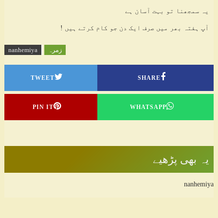
یہ سمجھنا تو بہت آسان ہے
آپ ہفتہ بھر میں صرف ایک دن جو کام کرتے ہیں !
زمرہ
nanhemiya
TWEET
SHARE
PIN IT
WHATSAPP
یہ بھی پڑھیے
nanhemiya