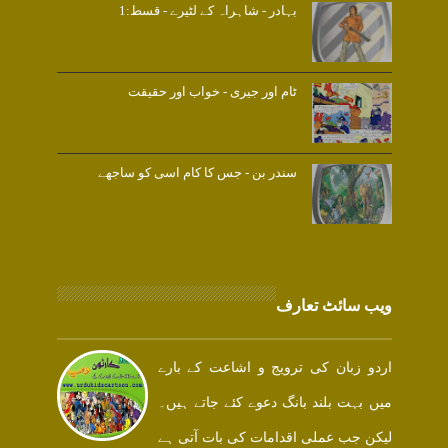
بہادر - شاہراہ کے لٹیرے - قسط:1
ٹام اور جیری - خواب اور حقیقت
سندر بن - جس کا کام اسی کو ساجھے
ویب سائٹ تعارف
اردو زبان کی ترویج و اشاعت کے بارے
میں بہت بلند بانگ دعوے کئے جاتے ہیں۔
لیکن جب عملی اقدامات کی بات آتی ہے