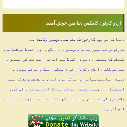
اردو کارٹون کامکس دنیا میں خوش آمدید
دنیا کا ہر بچہ کارٹون/کامکس سے دلچسپی رکھتا ہے۔
کارٹونی کہانیوں سے یہ دلچسپی ۔۔۔ رنگوں اور الفاظ کی شناخت ،
گفتگو کا سلیقہ ، ذخیرۂ الفاظ میں اضافہ ، مطالعہ کی جستجو ،
علم کی طلب ، اخلاق و کردار کی درستگی ، نیک و بد کی پہچان ،
دوست احباب سے سماجی روابط کی برقراری ، فرصت کے وقت کا بہتر
استعمال ۔۔۔ جیسے بےشمار مرحلوں سے گزارتے ہوئے اس کی فطری
صلاحیتوں کو ابھارتی ہے اور سماج کا ایک ذمہ دار فرد بنانے میں
کام آتی ہے۔