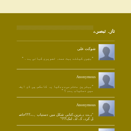
تازہ تبصرے
شوکت علی
"بچوں کیلئے بہت عمدہ تصویری کہانی ہے ۔ "
Anonymous
"بہترین محترمی،،،کیا یہ کامکس پی ڈی ایف
میں دستیاب ہے، ؟ "
Anonymous
"بہت بہترین،کتابی شکل میں دستیاب ہے،؟؟؟حاص
ل کرنے کے لئے لنک؟؟؟"