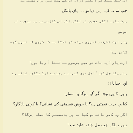
اس لیٹ لطیف کو دیکھو ذرا۔ اس کی ہیٹ بھی بڑی عجیب ہے
جب تم نے کہہ ہی دیا تو ۔۔ ہاں بالکل
ہیٹ شاید اتنی عجیب نہ لگتی اگر اس گاؤدی سر پر موجود نہ
ہوتی
یار لیٹ لطیف ، تمہیں دیکھ کر لگتا ہے کہ کہیں نہ کہیں کچھ
گڑبڑ ہے!
ارے یار ! یہ بات تو میں برسوں سے کہتا آ رہا ہوں!
ہاں پتا چل گیا! اصل میں تمہارے ہیٹ سے ایک ستارہ غائب ہے
اوہ خدایا !!
یہیں کہیں نیچے گر گیا ہوگا وہ ستارہ
کیا وہ بہت قیمتی ہے؟ یا خوش قسمتی کی نشانی؟ یا کوئی یادگار؟
اگر وہ کھو جائے تو کیا تم پر بدقسمتی کا حملہ ہوگا؟
نہیں، بلکہ جب مل جائے شاید تب !