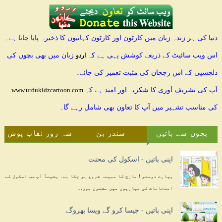
دنیا کی ہر زندہ زبان میں کارٹون اور کارٹون کہانیوں کا ذخیرہ پایا جاتا ہے۔
اس ویب سائیٹ کے ذریعے کوشش یہی ہے کہ
زبان میں بھی بچوں کی
اردو
دلچسپی کے اس رجحان کی مثبت تعمیر کی جائے۔
آپ کی تشریف آوری کا شکریہ اور امید ہے کہ
www.urdukidzcartoon.com
کی مناسب تشہیر میں آپ کا تعاون بھی شامل رہے گا۔
بچوں سے باتیں
سندر بن
شہ زور نقاب پوش
اپنی باتیں - اسکول کی محنت
پیارے دوستو ! مارچ کا مہینہ شروع ہو چکا ہے۔ یقیناً آپ سب اسکول کے
امتحانات کی تیاریوں میں مشغول ہوں…
اپنی باتیں - جیسا کرو گے ویسا بھروگے