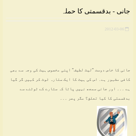
جانی - بدقسمتی کا حملہ
2012-03-06
جانی کا خاص دوست "لیٹ لطیف" اپنی مخصوص ہیٹ کی وجہ سے بھی
کافی مشہور ہے۔ اس کی ہیٹ کا ایک ستارہ ٹوٹ کر کہیں گر گیا
ہے ۔۔۔ اور جانی سمجھ نہیں پاتا کہ ستارے کے ٹوٹنے سے
بدقسمتی کا کیا تعلق؟ مگر پھر ۔۔۔