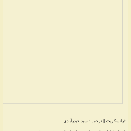
ٹرانسکرپٹ || ترجمہ : سید حیدرآبادی