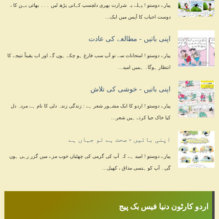
پیارے دوستو ! پہلے یہ شرارت بھری دلچسپ کہانی پڑھ لیں ۔۔۔ بھائی بہن کا ،
دوست احباب کا آپس میں ایک…
اپنی باتیں - مطالعے کی عادت
پیارے دوستو ! امتحانات سے تو آپ سب فارغ ہو چکے ہوں گے اور اب یقیناً نتیجے کا
انتظار ہوگا۔ ہمیں امید…
اپنی باتیں - خوشی کی تلاش
پیارے دوستو ! اردو کا ایک مشہور شعر ہے : زندگی زندہ دلی کا نام ہے مردہ دل
کیا خاک جیا کرتے ہیں شعر…
اپنی باتیں - صحت ہے تو جہاں ہے
پیارے دوستو ! امید ہے کہ آپ کی گرمی کی چھٹیاں خوب مزے میں گزر رہی ہوں
گی۔ آپ کو ہنسی مذاق ، کھیل…
اردو کارٹون دنیا فیس بک پیج