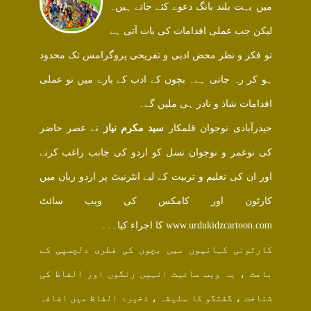
میں بہت بلند بانگ دعوے کئے جاتے ہیں۔
لیکن جب عملی اقدامات کی بات آتی ہے
تو فکر و نظر محض ادبی و تفریحی پروگرامس تک محدود
ہو کر رہ جاتی ہے۔ بچوں کے ادب کے بارے میں تو عملی
اقدامات شاذ و نادر ہی ملیں گے۔
حیدرآبادی نوجوان قلمکار
سید مکرم نیاز
نے عصر حاضر
کی نوعمر و نوجوان نسل کو اردو کی جانب راغب کرنے
اور ان کی تعلیم و تربیت کے لیے انٹرنیٹ پر اردو زبان میں
کارٹون اور کامکس کی ویب سائٹ
www.urdukidzcartoon.com کا اجراء کیا۔۔۔
کارٹونی کہانیوں میں بچوں کی فطری دلچسپی کے
باعث ، یہ ویب سائیٹ انہیں رنگوں اور الفاظ کی
شناخت ، گفتگو کا سلیقہ ، ذخیرۂ الفاظ میں اضافہ