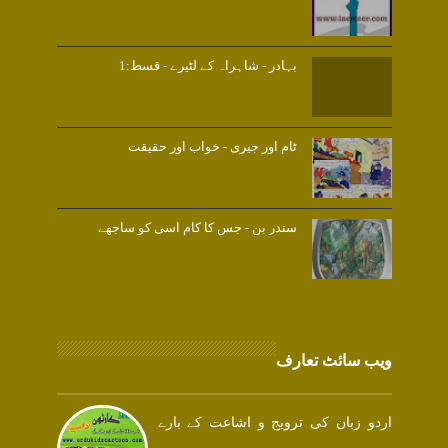
بہادر - شاہراہ کے لٹیرے - قسط:1
ٹام اور جیری - خواب اور حقیقت
سندر بن - جس کا کام اسی کو ساجھے
ویب سائٹ تعارف
اردو زبان کی ترویج و اشاعت کے بارے