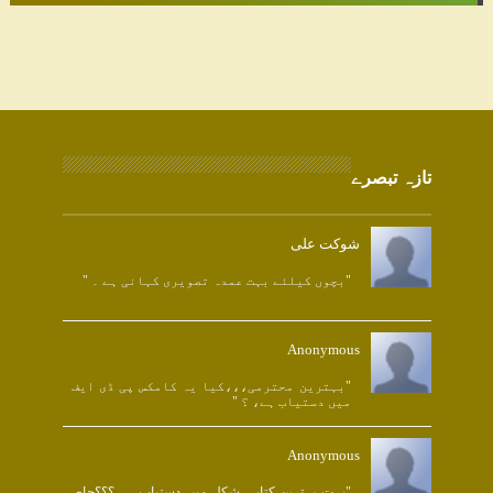
تازہ تبصرے
شوکت علی
"بچوں کیلئے بہت عمدہ تصویری کہانی ہے ۔ "
Anonymous
"بہترین محترمی،،،کیا یہ کامکس پی ڈی ایف
میں دستیاب ہے، ؟ "
Anonymous
"بہت بہترین،کتابی شکل میں دستیاب ہے،؟؟؟حاص