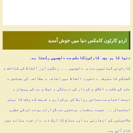
اردو کارٹون کامکس دنیا میں خوش آمدید
دنیا کا ہر بچہ کارٹون/کامکس سے دلچسپی رکھتا ہے۔
کارٹونی کہانیوں سے یہ دلچسپی ۔۔۔ رنگوں اور الفاظ کی شناخت ،
گفتگو کا سلیقہ ، ذخیرۂ الفاظ میں اضافہ ، مطالعہ کی جستجو ،
علم کی طلب ، اخلاق و کردار کی درستگی ، نیک و بد کی پہچان ،
دوست احباب سے سماجی روابط کی برقراری ، فرصت کے وقت کا بہتر
استعمال ۔۔۔ جیسے بےشمار مرحلوں سے گزارتے ہوئے اس کی فطری
صلاحیتوں کو ابھارتی ہے اور سماج کا ایک ذمہ دار فرد بنانے میں
کام آتی ہے۔