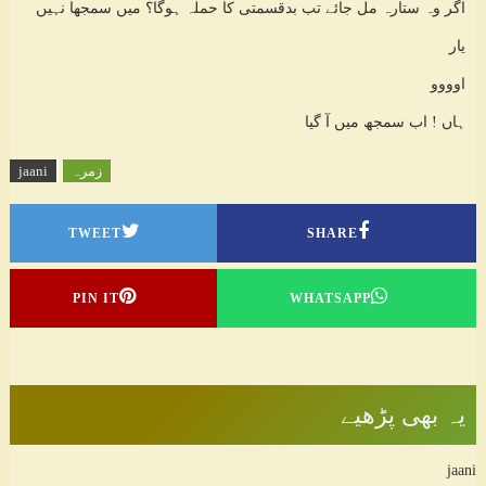
اگر وہ ستارہ مل جائے تب بدقسمتی کا حملہ ہوگا؟ میں سمجھا نہیں
یار
اوووو
ہاں ! اب سمجھ میں آ گیا
زمرہ
jaani
TWEET
SHARE
PIN IT
WHATSAPP
یہ بھی پڑھیے
jaani