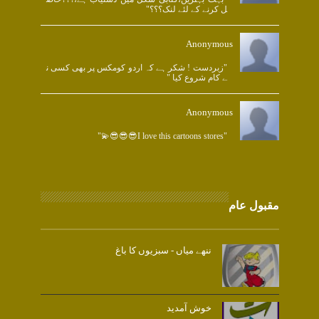
ل کرنے کے لئے لنک؟؟؟"
Anonymous
"زبردست ! شکر ہے کہ اردو کومکس پر بھی کسی ن
ے کام شروع کیا "
Anonymous
"I love this cartoons stores😎😎😎💫"
مقبول عام
ننھے میاں - سبزیوں کا باغ
خوش آمدید