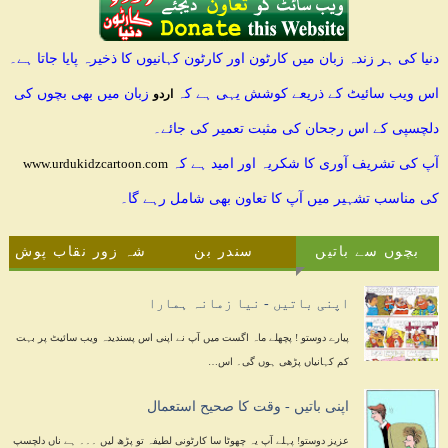
دنیا کی ہر زندہ زبان میں کارٹون اور کارٹون کہانیوں کا ذخیرہ پایا جاتا ہے۔
اس ویب سائیٹ کے ذریعے کوشش یہی ہے کہ
زبان میں بھی بچوں کی
اردو
دلچسپی کے اس رجحان کی مثبت تعمیر کی جائے۔
آپ کی تشریف آوری کا شکریہ اور امید ہے کہ
www.urdukidzcartoon.com
کی مناسب تشہیر میں آپ کا تعاون بھی شامل رہے گا۔
بچوں سے باتیں
سندر بن
شہ زور نقاب پوش
اپنی باتیں - نیا زمانہ ہمارا
پیارے دوستو ! پچھلے ماہ اگست میں آپ نے اپنی اس پسندیدہ ویب سائیٹ پر بہت
کم کہانیاں پڑھی ہوں گی۔ اس…
اپنی باتیں - وقت کا صحیح استعمال
عزیز دوستو! پہلے آپ یہ چھوٹا سا کارٹونی لطیفہ تو پڑھ لیں ۔۔۔ ہے ناں دلچسپ