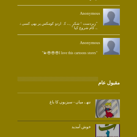
Anonymous
"زبردست ! شکر ہے کہ اردو کومکس پر بھی کسی ن
ے کام شروع کیا "
Anonymous
"I love this cartoons stores😎😎😎💫"
مقبول عام
ننھے میاں - سبزیوں کا باغ
خوش آمدید