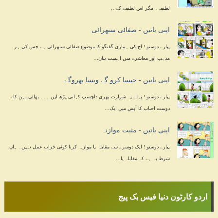
لطیفہ۔ مگر اس لطیفے کے…
اپنی باتیں - صفائی ستھرائی
پیارے دوستو ! آج کی ہماری گفتگو کا موضوع صفائی ستھرائی ہے جس کی ہر
مذہب اور معاشرے میں اہمیت بیان…
اپنی باتیں - جیسا کرو گے ویسا بھروگے
پیارے دوستو ! پہلے یہ شرارت بھری دلچسپ کہانی پڑھ لیں ۔۔۔ بھائی بہن کا ،
دوست احباب کا آپس میں ایک…
اپنی باتیں - مثبت موازنہ
پیارے دوستو ! ایک دوسرے سے مقابلہ یا موازنہ کرنا کوئی خراب عمل نہیں۔ ہاں
شرط یہ ہے کہ مقابلہ یا…
اردو کارٹون دنیا فیس بک پیج