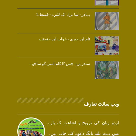
بہادر - شاہراہ کے لٹیرے - قسط:1
ٹام اور جیری - خواب اور حقیقت
سندر بن - جس کا کام اسی کو ساجھے
ویب سائٹ تعارف
اردو زبان کی ترویج و اشاعت کے بارے
میں بہت بلند بانگ دعوے کئے جاتے ہیں۔