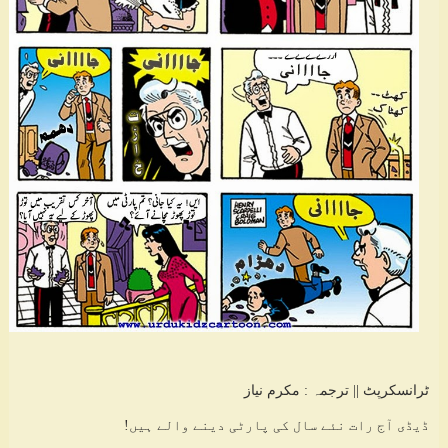
ٹرانسکرپٹ || ترجمہ : مکرم نیاز
ڈیڈی آج رات نئے سال کی پارٹی دینے والے ہیں!