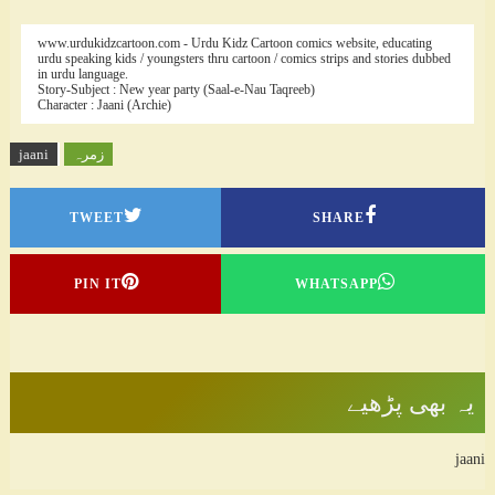
www.urdukidzcartoon.com - Urdu Kidz Cartoon comics website, educating
urdu speaking kids / youngsters thru cartoon / comics strips and stories dubbed
in urdu language.
Story-Subject : New year party (Saal-e-Nau Taqreeb)
Character : Jaani (Archie)
زمرہ
jaani
TWEET
SHARE
PIN IT
WHATSAPP
یہ بھی پڑھیے
jaani