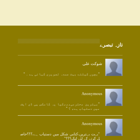
تازہ تبصرے
شوکت علی
"بچوں کیلئے بہت عمدہ تصویری کہانی ہے ۔ "
Anonymous
"بہترین محترمی،،،کیا یہ کامکس پی ڈی ایف
میں دستیاب ہے، ؟ "
Anonymous
"بہت بہترین،کتابی شکل میں دستیاب ہے،؟؟؟حاص
ل کرنے کے لئے لنک؟؟؟"