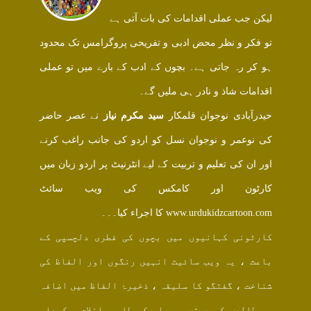
لیکن جب عملی اقدامات کی بات آتی ہے
تو فکر و نظر محض ادبی و تفریحی پروگرامس تک محدود
ہو کر رہ جاتی ہے۔ بچوں کے ادب کے بارے میں تو عملی
اقدامات شاذ و نادر ہی ملیں گے۔
حیدرآبادی نوجوان قلمکار
سید مکرم نیاز
نے عصر حاضر
کی نوعمر و نوجوان نسل کو اردو کی جانب راغب کرنے
اور ان کی تعلیم و تربیت کے لیے انٹرنیٹ پر اردو زبان میں
کارٹون اور کامکس کی ویب سائٹ
www.urdukidzcartoon.com کا اجراء کیا۔۔۔
کارٹونی کہانیوں میں بچوں کی فطری دلچسپی کے
باعث ، یہ ویب سائیٹ انہیں رنگوں اور الفاظ کی
شناخت ، گفتگو کا سلیقہ ، ذخیرۂ الفاظ میں اضافہ
، مطالعہ کی جستجو ، علم کی طلب ، اخلاق و کردار