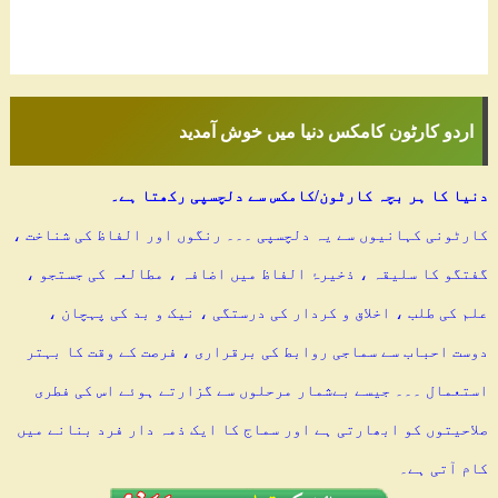
اردو کارٹون کامکس دنیا میں خوش آمدید
دنیا کا ہر بچہ کارٹون/کامکس سے دلچسپی رکھتا ہے۔
کارٹونی کہانیوں سے یہ دلچسپی ۔۔۔ رنگوں اور الفاظ کی شناخت ،
گفتگو کا سلیقہ ، ذخیرۂ الفاظ میں اضافہ ، مطالعہ کی جستجو ،
علم کی طلب ، اخلاق و کردار کی درستگی ، نیک و بد کی پہچان ،
دوست احباب سے سماجی روابط کی برقراری ، فرصت کے وقت کا بہتر
استعمال ۔۔۔ جیسے بےشمار مرحلوں سے گزارتے ہوئے اس کی فطری
صلاحیتوں کو ابھارتی ہے اور سماج کا ایک ذمہ دار فرد بنانے میں
کام آتی ہے۔