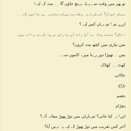
تو پھر میں وقت سے پہلے پہنچ جاؤں گا ۔۔ مدد کے لیے!
بہتر خیال! اس طرح وہ وقت سے پہلے متنبہ ہو جائیں گے ۔۔
اررر تم ! تم یہاں کس لیے ؟
انکل! مجھے پتا ہے آج رات آپ پارٹی برپا کرنے والے ہیں
میں تیاری میں کچھ مدد کروں؟
بس۔۔ تھوڑا دور رہنا میرے کاموں سے۔۔
کھٹ ۔۔ کھٹاک
جااانی
تڑاخ
دھمم
دھڑام
ایں! یہ کیا جانی؟ تم پارٹی میں توڑ پھوڑ مچانے آئے؟
آخر کس تقریب میں توڑ پھوڑ کے لیے یہ نہیں آیا؟