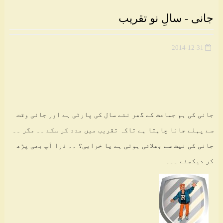
جانی - سالِ نو تقریب
2014-12-31
جانی کی ہم جماعت کے گھر نئے سال کی پارٹی ہے اور جانی وقت
سے پہلے جانا چاہتا ہے تاکہ تقریب میں مدد کر سکے ۔۔ مگر ۔۔
جانی کی نیت سے بھلائی ہوتی ہے یا خرابی؟ ۔۔ ذرا آپ بھی پڑھ
کر دیکھئے ۔۔۔