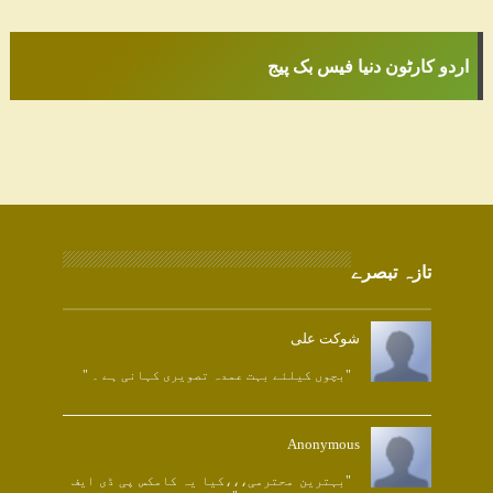
اردو کارٹون دنیا فیس بک پیج
تازہ تبصرے
شوکت علی
"بچوں کیلئے بہت عمدہ تصویری کہانی ہے ۔ "
Anonymous
"بہترین محترمی،،،کیا یہ کامکس پی ڈی ایف