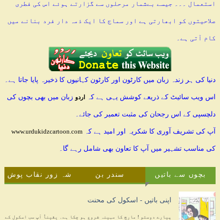
استعمال ۔۔۔ جیسے بےشمار مرحلوں سے گزارتے ہوئے اس کی فطری
صلاحیتوں کو ابھارتی ہے اور سماج کا ایک ذمہ دار فرد بنانے میں
کام آتی ہے۔
دنیا کی ہر زندہ زبان میں کارٹون اور کارٹون کہانیوں کا ذخیرہ پایا جاتا ہے۔
اس ویب سائیٹ کے ذریعے کوشش یہی ہے کہ
زبان میں بھی بچوں کی
اردو
دلچسپی کے اس رجحان کی مثبت تعمیر کی جائے۔
آپ کی تشریف آوری کا شکریہ اور امید ہے کہ
www.urdukidzcartoon.com
کی مناسب تشہیر میں آپ کا تعاون بھی شامل رہے گا۔
بچوں سے باتیں
سندر بن
شہ زور نقاب پوش
اپنی باتیں - اسکول کی محنت
پیارے دوستو ! مارچ کا مہینہ شروع ہو چکا ہے۔ یقیناً آپ سب اسکول کے