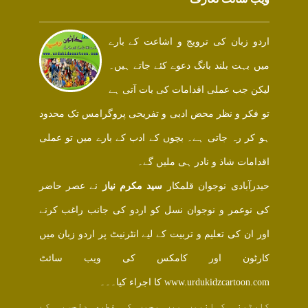
اردو زبان کی ترویج و اشاعت کے بارے
میں بہت بلند بانگ دعوے کئے جاتے ہیں۔
لیکن جب عملی اقدامات کی بات آتی ہے
تو فکر و نظر محض ادبی و تفریحی پروگرامس تک محدود
ہو کر رہ جاتی ہے۔ بچوں کے ادب کے بارے میں تو عملی
اقدامات شاذ و نادر ہی ملیں گے۔
حیدرآبادی نوجوان قلمکار
سید مکرم نیاز
نے عصر حاضر
کی نوعمر و نوجوان نسل کو اردو کی جانب راغب کرنے
اور ان کی تعلیم و تربیت کے لیے انٹرنیٹ پر اردو زبان میں
کارٹون اور کامکس کی ویب سائٹ
www.urdukidzcartoon.com کا اجراء کیا۔۔۔
کارٹونی کہانیوں میں بچوں کی فطری دلچسپی کے