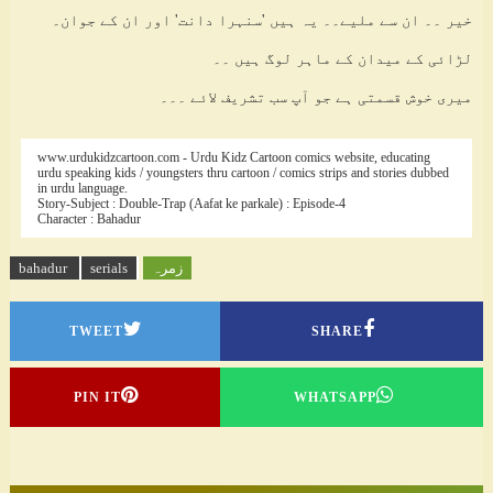
خیر ۔۔ ان سے ملیے۔۔ یہ ہیں 'سنہرا دانت' اور ان کے جوان۔
لڑائی کے میدان کے ماہر لوگ ہیں ۔۔
میری خوش قسمتی ہے جو آپ سب تشریف لائے ۔۔۔
www.urdukidzcartoon.com - Urdu Kidz Cartoon comics website, educating
urdu speaking kids / youngsters thru cartoon / comics strips and stories dubbed
in urdu language.
Story-Subject : Double-Trap (Aafat ke parkale) : Episode-4
Character : Bahadur
زمرہ
serials
bahadur
TWEET
SHARE
PIN IT
WHATSAPP