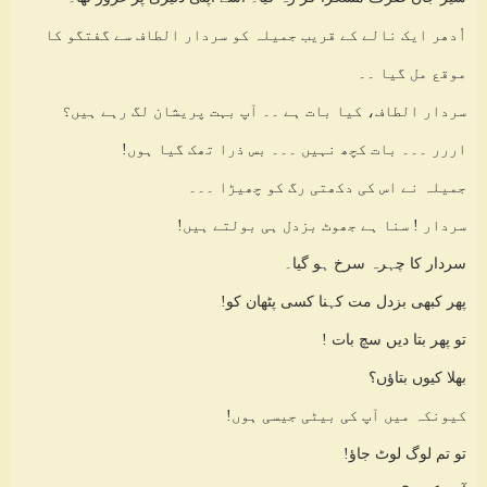
اُدھر ایک نالے کے قریب جمیلہ کو سردار الطاف سے گفتگو کا
موقع مل گیا ۔۔
سردار الطاف، کیا بات ہے ۔۔ آپ بہت پریشان لگ رہے ہیں؟
اررر ۔۔۔ بات کچھ نہیں ۔۔۔ بس ذرا تھک گیا ہوں!
جمیلہ نے اس کی دکھتی رگ کو چھیڑا ۔۔۔
سردار ! سنا ہے جھوٹ بزدل ہی بولتے ہیں!
سردار کا چہرہ سرخ ہو گیا۔
پھر کبھی بزدل مت کہنا کسی پٹھان کو!
تو پھر بتا دیں سچ بات !
بھلا کیوں بتاؤں؟
کیونکہ میں آپ کی بیٹی جیسی ہوں!
تو تم لوگ لوٹ جاؤ!