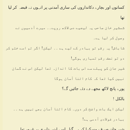
کسانوں اور بچارے دکانداروں کی ساری آمدنی پر انہوں نے قبضہ کر لیا
تھا
شمشیر خان صاحب یہ لیجیے دس لاکھ روپے۔۔ میرے آدمیوں نے
وصول کر لیا ہے۔
شاباش! یہ رقم تو بہادر کے لیے ہے ۔۔ لیکن! اگر تم اسے ختم کر
دو تو نصف رقم تمہاری ہوگی!
شیر جان کو پہلے سے اس بات کا اندازہ تھا لیکن اس نے گمان
نہیں کیا تھا کہ کام اتنا آسان ہوگا
پورے پانچ لاکھ مجھے دے دئے جائیں گے؟
بالکل !
لیکن ایک بات واضح کر دوں۔ کام اتنا آسان بھی نہیں ہے ۔۔
بہادر فولادی آدمی ہے!
شیر جان صرف مسکرا کر رہ گیا۔ اسے اپنی دلیری پر غرور تھا۔