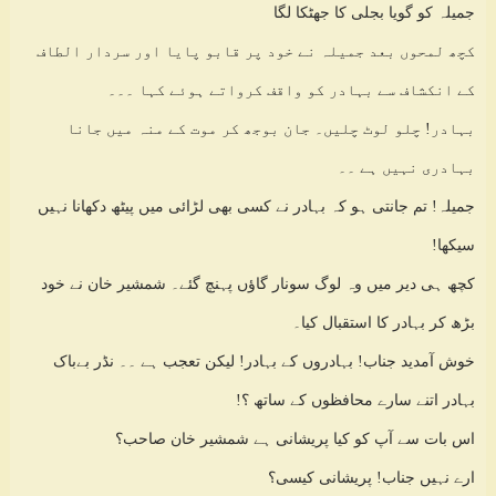
جمیلہ کو گویا بجلی کا جھٹکا لگا
کچھ لمحوں بعد جمیلہ نے خود پر قابو پایا اور سردار الطاف
کے انکشاف سے بہادر کو واقف کرواتے ہوئے کہا ۔۔۔
بہادر! چلو لوٹ چلیں۔ جان بوجھ کر موت کے منہ میں جانا
بہادری نہیں ہے ۔۔
جمیلہ! تم جانتی ہو کہ بہادر نے کسی بھی لڑائی میں پیٹھ دکھانا نہیں
سیکھا!
کچھ ہی دیر میں وہ لوگ سونار گاؤں پہنچ گئے۔ شمشیر خان نے خود
بڑھ کر بہادر کا استقبال کیا۔
خوش آمدید جناب! بہادروں کے بہادر! لیکن تعجب ہے ۔۔ نڈر بےباک
بہادر اتنے سارے محافظوں کے ساتھ ؟!
اس بات سے آپ کو کیا پریشانی ہے شمشیر خان صاحب؟
ارے نہیں جناب! پریشانی کیسی؟