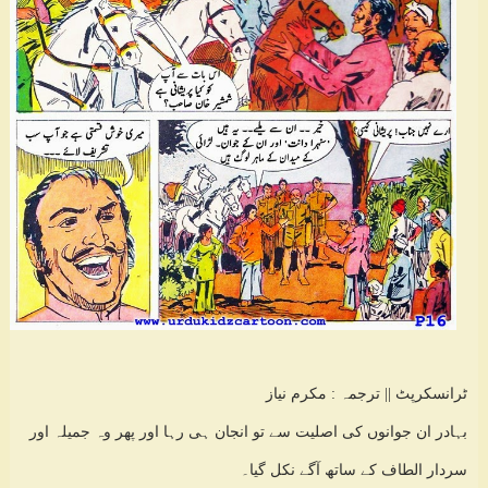
ٹرانسکرپٹ || ترجمہ : مکرم نیاز
بہادر ان جوانوں کی اصلیت سے تو انجان ہی رہا اور پھر وہ جمیلہ اور
سردار الطاف کے ساتھ آگے نکل گیا۔