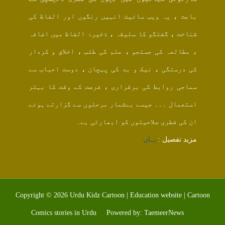
باعث ، یہ ویب سائیٹ انہیں رنگوں اور الفاظ کی
شناخت ، گفتگو کا سلیقہ ، ذخیرۂ الفاظ میں اضافہ
، مطالعہ کی جستجو ، علم کی طلب ، اخلاق و کردار
کی درستگی ، نیک و بد کی پہچان ، دوست احباب سے
سماجی روابط کی برقراری ، فرصت کے وقت کا بہتر
استعمال ۔۔۔ جیسے بےشمار مرحلوں سے گزارتے ہوئے
ان کی فطری صلاحیتوں کو ابھارتی ہے۔
مزید تفصیل :
یہاں
Copyright ©
2026
Urdu Kidz Cartoon | Education website | Cartoon
Comics stories in Urdu
Powered by:
TaemeerNews