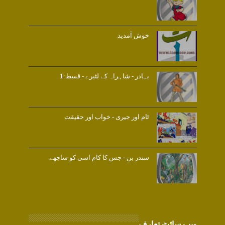
خوش آمدید
بہادر - شاہراہ کے لٹیرے - قسط:1
ٹام اور جیری - خواب اور حقیقت
سندر بن - جس کا کام اسی کو ساجھے
ویب سائٹ تعارف