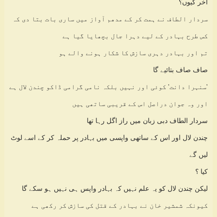
آخر کیوں؟
سردار الطاف نے ہمت کر کے مدھم آواز میں ساری بات بتا دی کہ
کس طرح بہادر کے لیے دہرا جال بچھایا گیا ہے
تم اور بہادر دہری سازش کا شکار ہونے والے ہو
صاف صاف بتائیے گا
'سنہرا دانت' کوئی اور نہیں بلکہ نامی گرامی ڈاکو چندن لال ہے
اور وہ جوان دراصل اس کے قریبی ساتھی ہیں
سردار الطاف دبی زبان میں راز اگل رہا تھا
چندن لال اور اس کے ساتھی واپسی میں بہادر پر حملہ کر کے اسے لوٹ
لیں گے
کیا ؟
لیکن چندن لال کو یہ علم نہیں کہ بہادر واپس ہی نہیں ہو سکے گا
کیونکہ شمشیر خان نے بہادر کے قتل کی سازش کر رکھی ہے