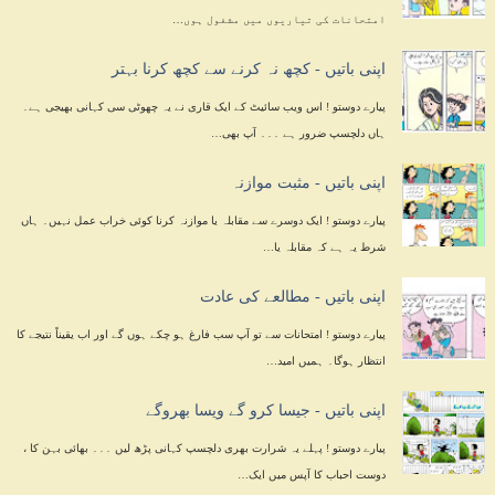
امتحانات کی تیاریوں میں مشغول ہوں…
اپنی باتیں - کچھ نہ کرنے سے کچھ کرنا بہتر
پیارے دوستو ! اس ویب سائیٹ کے ایک قاری نے یہ چھوٹی سی کہانی بھیجی ہے۔
ہاں دلچسپ ضرور ہے ۔۔۔ آپ بھی…
اپنی باتیں - مثبت موازنہ
پیارے دوستو ! ایک دوسرے سے مقابلہ یا موازنہ کرنا کوئی خراب عمل نہیں۔ ہاں
شرط یہ ہے کہ مقابلہ یا…
اپنی باتیں - مطالعے کی عادت
پیارے دوستو ! امتحانات سے تو آپ سب فارغ ہو چکے ہوں گے اور اب یقیناً نتیجے کا
انتظار ہوگا۔ ہمیں امید…
اپنی باتیں - جیسا کرو گے ویسا بھروگے
پیارے دوستو ! پہلے یہ شرارت بھری دلچسپ کہانی پڑھ لیں ۔۔۔ بھائی بہن کا ،
دوست احباب کا آپس میں ایک…