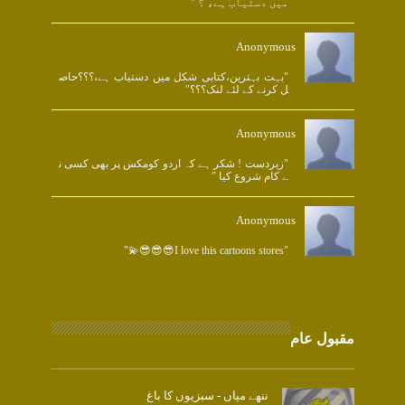
میں دستیاب ہے، ؟ "
Anonymous
"بہت بہترین،کتابی شکل میں دستیاب ہے،؟؟؟حاص
ل کرنے کے لئے لنک؟؟؟"
Anonymous
"زبردست ! شکر ہے کہ اردو کومکس پر بھی کسی ن
ے کام شروع کیا "
Anonymous
"I love this cartoons stores😎😎😎💫"
مقبول عام
ننھے میاں - سبزیوں کا باغ