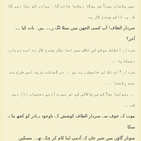
میں پٹھان ہوں! جو ہوگا دیکھا جائے گا۔ بہادر کو بتا دوں گا
کہ یہ ڈاکو چندن لال ہے
سردار الطاف! آپ کسی الجھن میں مبتلا لگ رہے ہیں۔ بات کیا ہے
آخر؟
سردار الطاف موقع کی تلاش میں تھا مگر چندن لال نے اسے دوبارہ
دھمکایا ۔۔
سردار ! اب تک تو خاموش رہے ہو ۔۔ دو گھنٹے مزید اسی طرح منہ
بند رکھنا ۔۔۔
۔۔ بھولنا مت! کوئی چالاکی کی تو میرے آدمی دھجیاں اڑا دیں
گے ۔۔
موت کے خوف سے سردار الطاف کوشش کے باوجود بہادر کو کچھ بتا نہ
سکا
سونار گاؤں میں شیر جان کے آدمی اپنا کام کر چکے تھے۔ مسکین