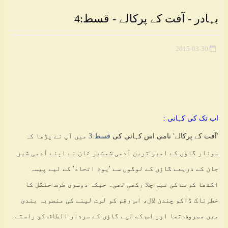
بہادر - آفت کے پرکالے - قسط:4
2015-03-30
اب تک کی کہانی :
'آفت کے پرکالے' نامی اس کہانی کی
قسط:3
میں آپ نے پڑھا کہ
سونار گاؤں کے امیر ترین آدمی شمشیر خان نے اپنے آدمی شیر
جان کے ذریعے گاؤں کے لوگوں سے 'یوم اتحاد' کے لیے پیسہ
اکٹھا کرنے کی مہم چلا رکھی تھی۔ جبکہ دوسری طرف جنگل کا
خطرناک ڈاکو چندن لال، اس رقم کو لوٹ لینے کی منصوبہ بندی
میں مصروف تھا اور اس کے لیے گاؤں کے سردار الطاف کو راستے