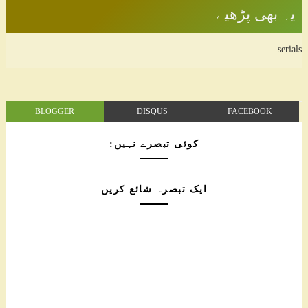
یہ بھی پڑھیے
serials
BLOGGER
DISQUS
FACEBOOK
کوئی تبصرے نہیں:
ایک تبصرہ شائع کریں