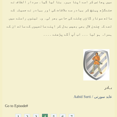
میں پھانس کر اسے اپنا مہرہ بنا لیا گیا۔ سردار الطاف نے
جئےگڑھ پہنچ کر بہادر سے ملاقات کی اور بہادر نے جمیلہ کے
ساتھ سونار گاؤں چلنے کی حامی بھر لی۔ وہ تینوں راستے میں
تھے کہ چندن لال بھی بھیس بدل کر اپنے ساتھیوں کے ساتھ ان کے
ہمراہ ہو لیا ۔۔۔ اب آپ آگے پڑھئے ۔۔۔۔
بہادر
عابد سورتی / Aabid Surti
Go to Episode#
1
2
3
4
5
6
7