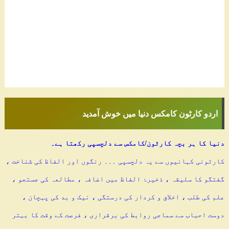
اردو کارٹون کامکس دنیا میں خوش آمدید
دنیا کا ہر بچہ کارٹون/کامکس سے دلچسپی رکھتا ہے۔
کارٹونی کہانیوں سے یہ دلچسپی ۔۔۔ رنگوں اور الفاظ کی شناخت ،
گفتگو کا سلیقہ ، ذخیرۂ الفاظ میں اضافہ ، مطالعہ کی جستجو ،
علم کی طلب ، اخلاق و کردار کی درستگی ، نیک و بد کی پہچان ،
دوست احباب سے سماجی روابط کی برقراری ، فرصت کے وقت کا بہتر